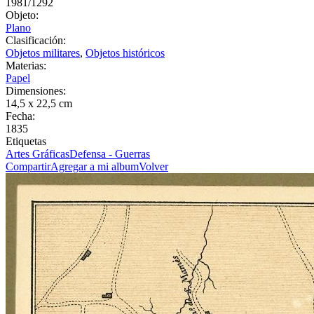
1981/1292
Objeto:
Plano
Clasificación:
Objetos militares
,
Objetos históricos
Materias:
Papel
Dimensiones:
14,5 x 22,5 cm
Fecha:
1835
Etiquetas
Artes Gráficas
Defensa - Guerras
Compartir
Agregar a mi album
Volver