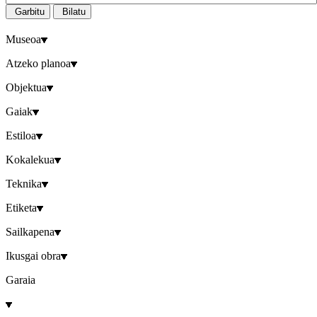
Garbitu
Bilatu
Museoa
Atzeko planoa
Objektua
Gaiak
Estiloa
Kokalekua
Teknika
Etiketa
Sailkapena
Ikusgai obra
Garaia