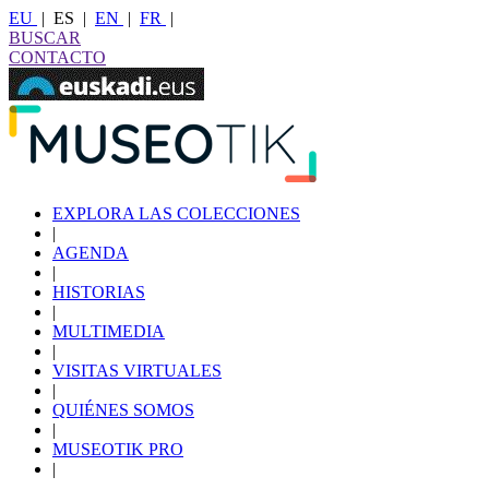
EU
|
ES
|
EN
|
FR
|
BUSCAR
CONTACTO
EXPLORA LAS COLECCIONES
|
AGENDA
|
HISTORIAS
|
MULTIMEDIA
|
VISITAS VIRTUALES
|
QUIÉNES SOMOS
|
MUSEOTIK PRO
|