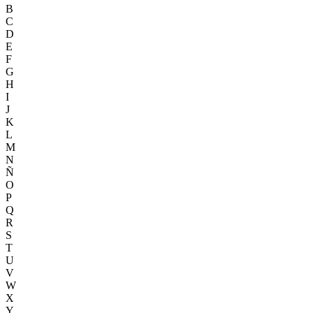
B
C
D
E
F
G
H
I
J
K
L
M
N
Ñ
O
P
Q
R
S
T
U
V
W
X
Y