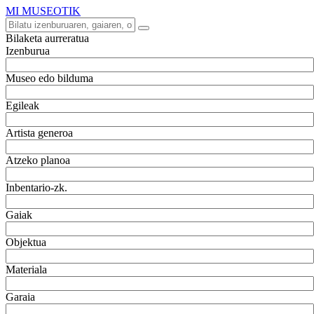
MI MUSEOTIK
Bilaketa aurreratua
Izenburua
Museo edo bilduma
Egileak
Artista generoa
Atzeko planoa
Inbentario-zk.
Gaiak
Objektua
Materiala
Garaia