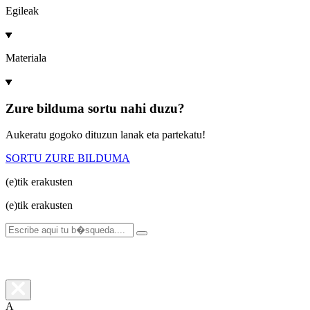
Egileak
Materiala
Zure bilduma sortu nahi duzu?
Aukeratu gogoko dituzun lanak eta partekatu!
SORTU ZURE BILDUMA
(e)tik
erakusten
(e)tik
erakusten
A