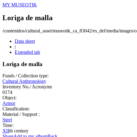
MY MUSEOTIK
Loriga de malla
/contenidos/cultural_asset/museotik_ca_83042/es_def/media/images/or
Data sheet
|
Extended tab
Loriga de malla
Funds / Collection type:
Cultural Anthropology
Inventory No./ Acronyms
0174
Object:
Armor
Classification:
Material / Support :
Steel
Time:
XII
th century
Share
Add to my album
Back