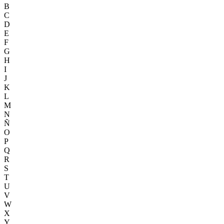
B
C
D
E
F
G
H
I
J
K
L
M
N
Ñ
O
P
Q
R
S
T
U
V
W
X
Y