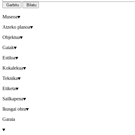
Garbitu
Bilatu
Museoa
Atzeko planoa
Objektua
Gaiak
Estiloa
Kokalekua
Teknika
Etiketa
Sailkapena
Ikusgai obra
Garaia