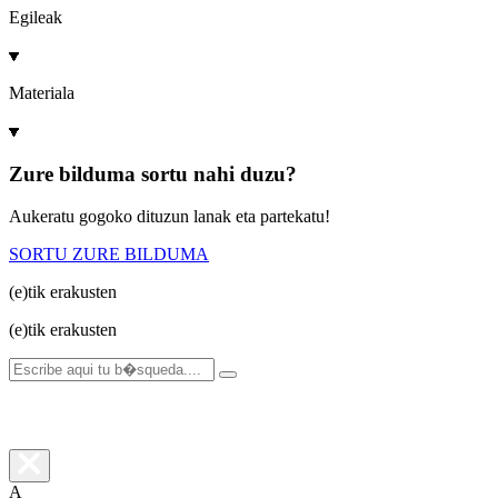
Egileak
Materiala
Zure bilduma sortu nahi duzu?
Aukeratu gogoko dituzun lanak eta partekatu!
SORTU ZURE BILDUMA
(e)tik
erakusten
(e)tik
erakusten
A