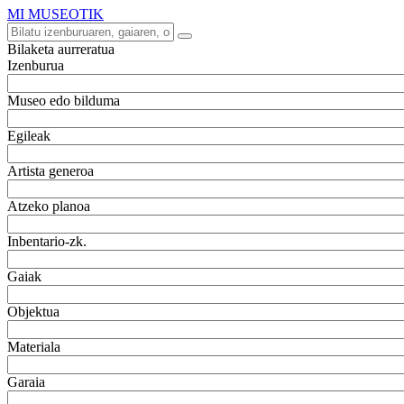
MI MUSEOTIK
Bilaketa aurreratua
Izenburua
Museo edo bilduma
Egileak
Artista generoa
Atzeko planoa
Inbentario-zk.
Gaiak
Objektua
Materiala
Garaia