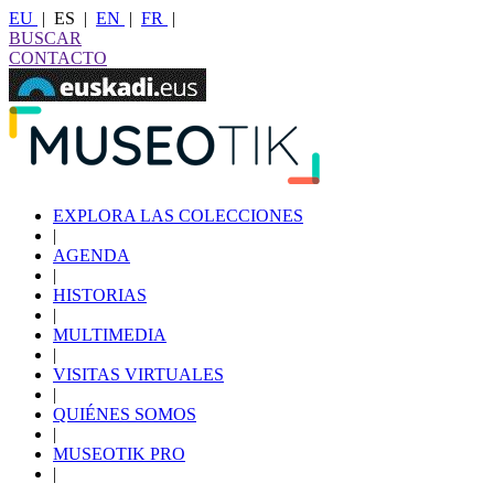
EU
|
ES
|
EN
|
FR
|
BUSCAR
CONTACTO
EXPLORA LAS COLECCIONES
|
AGENDA
|
HISTORIAS
|
MULTIMEDIA
|
VISITAS VIRTUALES
|
QUIÉNES SOMOS
|
MUSEOTIK PRO
|