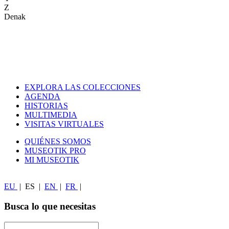
Z
Denak
EXPLORA LAS COLECCIONES
AGENDA
HISTORIAS
MULTIMEDIA
VISITAS VIRTUALES
QUIÉNES SOMOS
MUSEOTIK PRO
MI MUSEOTIK
EU
|
ES
|
EN
|
FR
|
Busca lo que necesitas