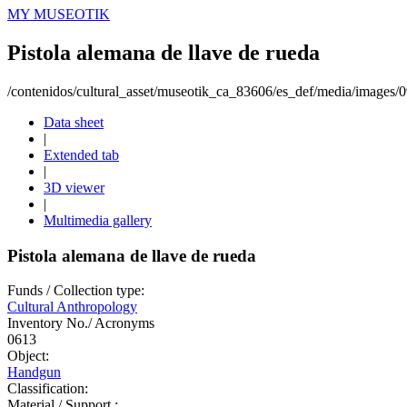
MY MUSEOTIK
Pistola alemana de llave de rueda
/contenidos/cultural_asset/museotik_ca_83606/es_def/media/images/
Data sheet
|
Extended tab
|
3D viewer
|
Multimedia gallery
Pistola alemana de llave de rueda
Funds / Collection type:
Cultural Anthropology
Inventory No./ Acronyms
0613
Object:
Handgun
Classification:
Material / Support :