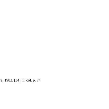
983. [34], il. col. p. 74