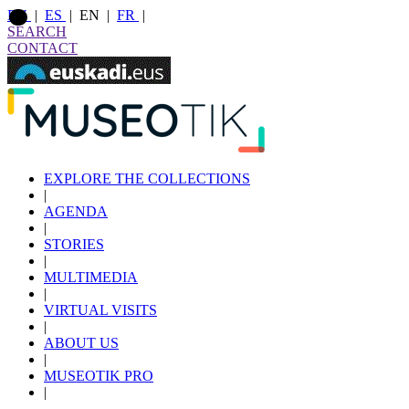
EU
|
ES
|
EN
|
FR
|
SEARCH
CONTACT
EXPLORE THE COLLECTIONS
|
AGENDA
|
STORIES
|
MULTIMEDIA
|
VIRTUAL VISITS
|
ABOUT US
|
MUSEOTIK PRO
|