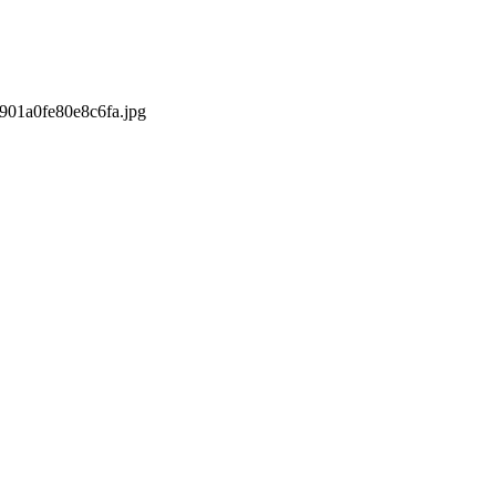
0901a0fe80e8c6fa.jpg