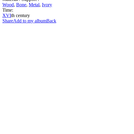
Wood
,
Bone
,
Metal
,
Ivory
Time:
XVI
th century
Share
Add to my album
Back