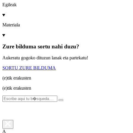
Egileak
Materiala
Zure bilduma sortu nahi duzu?
Aukeratu gogoko dituzun lanak eta partekatu!
SORTU ZURE BILDUMA
(e)tik
erakusten
(e)tik
erakusten
A