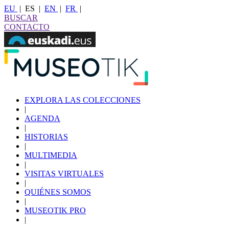
EU
|
ES
|
EN
|
FR
|
BUSCAR
CONTACTO
EXPLORA LAS COLECCIONES
|
AGENDA
|
HISTORIAS
|
MULTIMEDIA
|
VISITAS VIRTUALES
|
QUIÉNES SOMOS
|
MUSEOTIK PRO
|