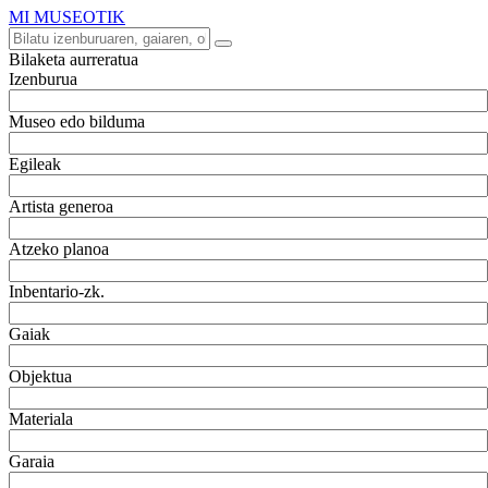
MI MUSEOTIK
Bilaketa aurreratua
Izenburua
Museo edo bilduma
Egileak
Artista generoa
Atzeko planoa
Inbentario-zk.
Gaiak
Objektua
Materiala
Garaia