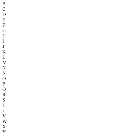
B
C
D
E
F
G
H
I
J
K
L
M
N
Ñ
O
P
Q
R
S
T
U
V
W
X
Y