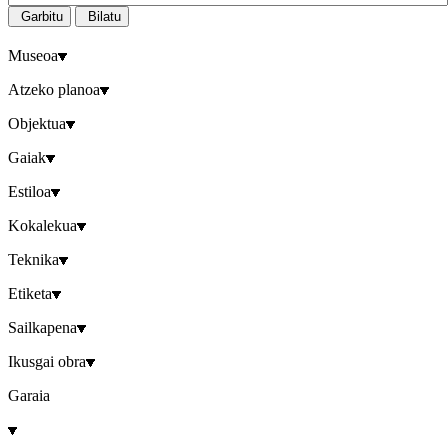
Garbitu
Bilatu
Museoa
Atzeko planoa
Objektua
Gaiak
Estiloa
Kokalekua
Teknika
Etiketa
Sailkapena
Ikusgai obra
Garaia