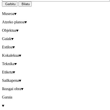
Garbitu
Bilatu
Museoa
Atzeko planoa
Objektua
Gaiak
Estiloa
Kokalekua
Teknika
Etiketa
Sailkapena
Ikusgai obra
Garaia