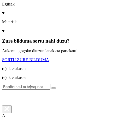
Egileak
Materiala
Zure bilduma sortu nahi duzu?
Aukeratu gogoko dituzun lanak eta partekatu!
SORTU ZURE BILDUMA
(e)tik
erakusten
(e)tik
erakusten
A