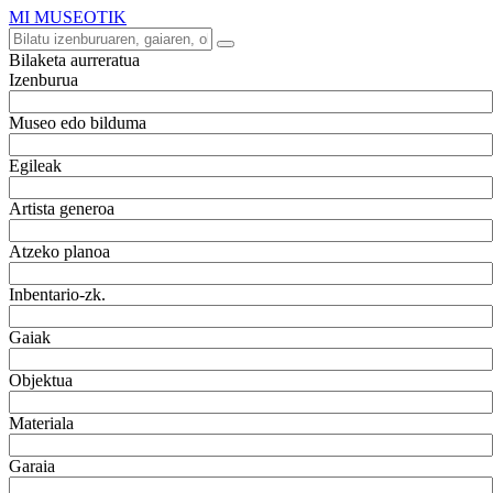
MI MUSEOTIK
Bilaketa aurreratua
Izenburua
Museo edo bilduma
Egileak
Artista generoa
Atzeko planoa
Inbentario-zk.
Gaiak
Objektua
Materiala
Garaia