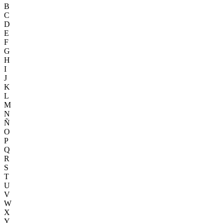
B
C
D
E
F
G
H
I
J
K
L
M
N
Ñ
O
P
Q
R
S
T
U
V
W
X
Y