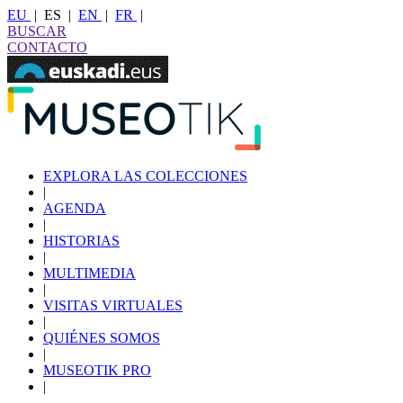
EU
|
ES
|
EN
|
FR
|
BUSCAR
CONTACTO
EXPLORA LAS COLECCIONES
|
AGENDA
|
HISTORIAS
|
MULTIMEDIA
|
VISITAS VIRTUALES
|
QUIÉNES SOMOS
|
MUSEOTIK PRO
|