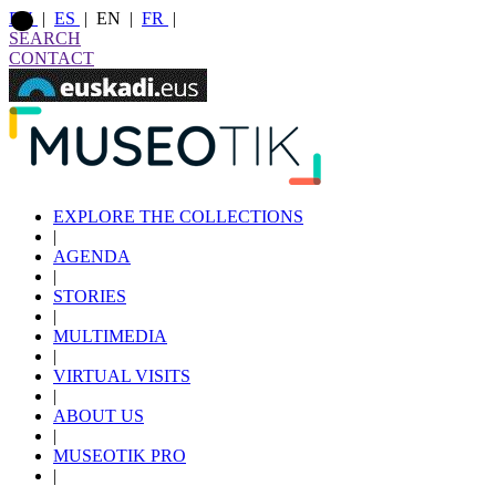
EU
|
ES
|
EN
|
FR
|
SEARCH
CONTACT
EXPLORE THE COLLECTIONS
|
AGENDA
|
STORIES
|
MULTIMEDIA
|
VIRTUAL VISITS
|
ABOUT US
|
MUSEOTIK PRO
|