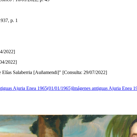
1937, p. 1
04/2022]
/04/2022]
de Elías Salaberria [Auñamendi]" [Consulta: 29/07/2022]
tiguas Ajuria Enea 1965(01/01/1965)
Imágenes antiguas Ajuria Enea 1