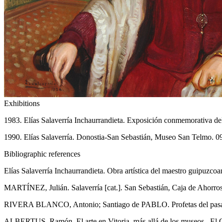
Exhibitions
1983. Elías Salaverría Inchaurrandieta. Exposición conmemorativa d
1990. Elías Salaverría. Donostia-San Sebastián, Museo San Telmo. 0
Bibliographic references
Elías Salaverría Inchaurrandieta. Obra artística del maestro guipuzc
MARTÍNEZ, Julián. Salaverría [cat.]. San Sebastián, Caja de Ahorros Mu
RIVERA BLANCO, Antonio; Santiago de PABLO. Profetas del pasado. L
ALBERTUS, Ramón. El arte en Vitoria, más allá de los museos , El C