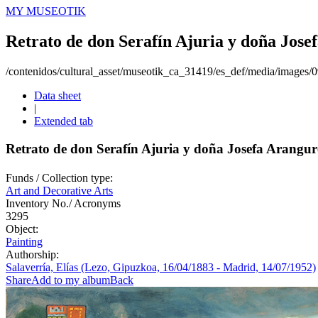
MY MUSEOTIK
Retrato de don Serafín Ajuria y doña Jos
/contenidos/cultural_asset/museotik_ca_31419/es_def/media/images
Data sheet
|
Extended tab
Retrato de don Serafín Ajuria y doña Josefa Arangu
Funds / Collection type:
Art and Decorative Arts
Inventory No./ Acronyms
3295
Object:
Painting
Authorship:
Salaverría, Elías (Lezo, Gipuzkoa, 16/04/1883 - Madrid, 14/07/1952)
Share
Add to my album
Back