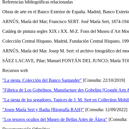
Referencias bibliográficas relacionadas
Obras de arte en el Banco Exterior de España. Madrid, Banco Exterio
ARNÚS, María del Mar; Francisco SERT. José María Sert, 1874-1947. 
Catàleg de pintura segles XIX i XX. M-Z. Fons del Museu d`Art Mod
Colección Central Hispano. Madrid, Fundación Central Hispano, 1996,
ARNÚS, María del Mar. Josep M. Sert: el archivo fotográfico del mo
SÁEZ LACAVE, Pilar; Manuel FONTÁN DEL JUNCO; María TOLEDO G
Recursos web
"La siesta. Colección del Banco Santander"
[Consulta: 22/10/2019]
"Fábrica de Los Gobelinos. Manufacture des Gobelins [Goggle Arts 
"La siesta de los segadores. Tapices de J. M. Sert en Collection Mobil
"Josep María Sert y Badia [Biografía RAH]"
[Consulta: 12/09/2022]
"Los tesoros ocultos del Museo de Bellas Artes de Álava"
[Consulta: 