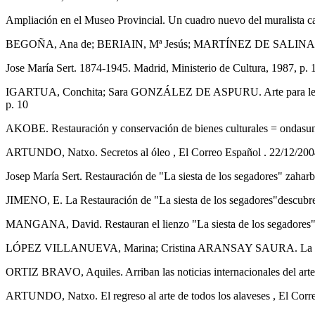
Ampliación en el Museo Provincial. Un cuadro nuevo del muralista cat
BEGOÑA, Ana de; BERIAIN, Mª Jesús; MARTÍNEZ DE SALINAS, Felicita
Jose María Sert. 1874-1945. Madrid, Ministerio de Cultura, 1987, p. 
IGARTUA, Conchita; Sara GONZÁLEZ DE ASPURU. Arte para leer. El art
p. 10
AKOBE. Restauración y conservación de bienes culturales = ondasunen 
ARTUNDO, Natxo. Secretos al óleo , El Correo Español . 22/12/2004,
Josep María Sert. Restauración de "La siesta de los segadores" zaharber
JIMENO, E. La Restauración de "La siesta de los segadores"descubre su
MANGANA, David. Restauran el lienzo "La siesta de los segadores" del
LÓPEZ VILLANUEVA, Marina; Cristina ARANSAY SAURA. La siesta de lo
ORTIZ BRAVO, Aquiles. Arriban las noticias internacionales del arte
ARTUNDO, Natxo. El regreso al arte de todos los alaveses , El Correo 