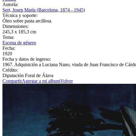
Autoría:
Sert, Josep María (Barcelona, 1874 - 1945)
Técnica y soporte:
Óleo sobre pasta arcillosa
Dimensiones:
245,3 x 185,3 cm
Tema:
Escena de género
Fecha:
1920
Fecha y datos de ingreso:
1967. Adquisición a Luciana Nano, viuda de Juan Francisco de Cárd
Crédito:
Diputación Foral de Álava
Compartir
Agregar a mi album
Volver