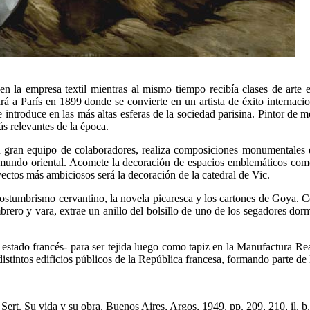
r en la empresa textil mientras al mismo tiempo recibía clases de arte
á a París en 1899 donde se convierte en un artista de éxito internacio
 introduce en las más altas esferas de la sociedad parisina. Pintor de 
ás relevantes de la época.
un gran equipo de colaboradores, realiza composiciones monumentales 
o al mundo oriental. Acomete la decoración de espacios emblemáticos c
ectos más ambiciosos será la decoración de la catedral de Vic.
 costumbrismo cervantino, la novela picaresca y los cartones de Goya. C
rero y vara, extrae un anillo del bolsillo de uno de los segadores dorm
estado francés- para ser tejida luego como tapiz en la Manufactura Real
stintos edificios públicos de la República francesa, formando parte de 
 Su vida y su obra. Buenos Aires, Argos, 1949, pp. 209, 210, il. b.