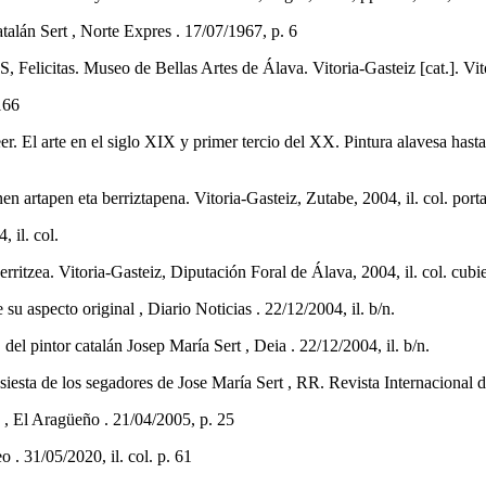
alán Sert , Norte Expres . 17/07/1967, p. 6
s. Museo de Bellas Artes de Álava. Vitoria-Gasteiz [cat.]. Vitori
166
e en el siglo XIX y primer tercio del XX. Pintura alavesa hasta 1960
artapen eta berriztapena. Vitoria-Gasteiz, Zutabe, 2004, il. col. port
 il. col.
ritzea. Vitoria-Gasteiz, Diputación Foral de Álava, 2004, il. col. cubier
 aspecto original , Diario Noticias . 22/12/2004, il. b/n.
 pintor catalán Josep María Sert , Deia . 22/12/2004, il. b/n.
s segadores de Jose María Sert , RR. Revista Internacional de Patr
 , El Aragüeño . 21/04/2005, p. 25
. 31/05/2020, il. col. p. 61