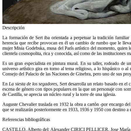
Descripción
La formación de Sert iba orientada a perpetuar la tradición familia
herencia que recibe provocan en él un cambio de rumbo que le llevar
mujer Misia Godebska, musa del París artístico del momento, quien le
clientela cosmopolita, rica y conocida, así como de las instituciones m
Es un gran especialista en pintura mural. En su taller, rodeado de 
universo artístico gira en torno al tema religioso, a lo hispánico 
Consejo del Palacio de las Naciones de Ginebra, pero uno de sus proy
En
La
siesta de los segadores
, Sert desarrolla un relato basado en el
escena de género con tipos populares en la que un personaje con somb
de Castilla, se aprecia un núcleo rural y la torre de una iglesia.
Auguste Chevalier traslada en 1932 la obra a cartón -por encargo del 
que se realizarán posteriormente en 1933, 1936 y 1950 con destino a di
Referencias bibliográficas
CASTILLO, Alberto del; Alexander CIRICI PELLICER. Jose María Sert.