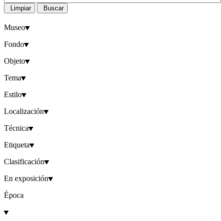
Limpiar
Buscar
Museo
Fondo
Objeto
Tema
Estilo
Localización
Técnica
Etiqueta
Clasificación
En exposición
Época