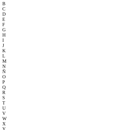
B
C
D
E
F
G
H
I
J
K
L
M
N
Ñ
O
P
Q
R
S
T
U
V
W
X
Y