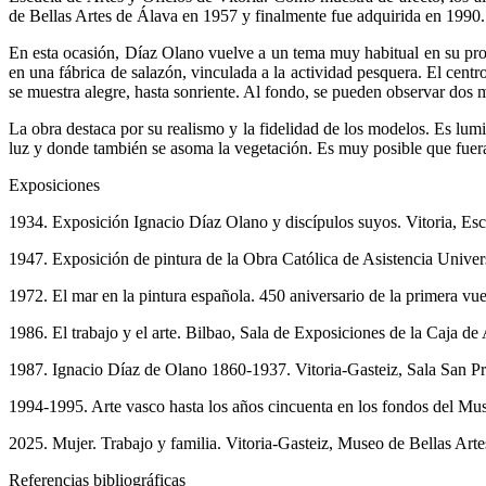
de Bellas Artes de Álava en 1957 y finalmente fue adquirida en 1990.
En esta ocasión, Díaz Olano vuelve a un tema muy habitual en su produ
en una fábrica de salazón, vinculada a la actividad pesquera. El cent
se muestra alegre, hasta sonriente. Al fondo, se pueden observar dos m
La obra destaca por su realismo y la fidelidad de los modelos. Es lumin
luz y donde también se asoma la vegetación. Es muy posible que fue
Exposiciones
1934. Exposición Ignacio Díaz Olano y discípulos suyos. Vitoria, Es
1947. Exposición de pintura de la Obra Católica de Asistencia Univers
1972. El mar en la pintura española. 450 aniversario de la primera 
1986. El trabajo y el arte. Bilbao, Sala de Exposiciones de la Caja 
1987. Ignacio Díaz de Olano 1860-1937. Vitoria-Gasteiz, Sala San P
1994-1995. Arte vasco hasta los años cincuenta en los fondos del Mus
2025. Mujer. Trabajo y familia. Vitoria-Gasteiz, Museo de Bellas Ar
Referencias bibliográficas