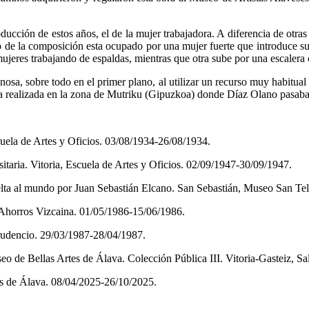
cción de estos años, el de la mujer trabajadora. A diferencia de otras
ro de la composición esta ocupado por una mujer fuerte que introduce sus
ujeres trabajando de espaldas, mientras que otra sube por una escalera 
osa, sobre todo en el primer plano, al utilizar un recurso muy habitual 
ra realizada en la zona de Mutriku (Gipuzkoa) donde Díaz Olano pasaba
cuela de Artes y Oficios. 03/08/1934-26/08/1934.
itaria. Vitoria, Escuela de Artes y Oficios. 02/09/1947-30/09/1947.
vuelta al mundo por Juan Sebastián Elcano. San Sebastián, Museo San T
de Ahorros Vizcaina. 01/05/1986-15/06/1986.
rudencio. 29/03/1987-28/04/1987.
eo de Bellas Artes de Álava. Colección Pública III. Vitoria-Gasteiz, 
tes de Álava. 08/04/2025-26/10/2025.