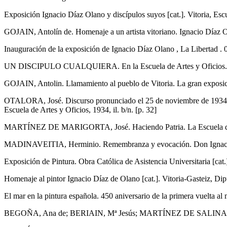
Exposición Ignacio Díaz Olano y discípulos suyos [cat.]. Vitoria, Escu
GOJAIN, Antolín de. Homenaje a un artista vitoriano. Ignacio Díaz Ola
Inauguración de la exposición de Ignacio Díaz Olano , La Libertad . 
UN DISCIPULO CUALQUIERA. En la Escuela de Artes y Oficios. La E
GOJAIN, Antolin. Llamamiento al pueblo de Vitoria. La gran exposició
OTALORA, José. Discurso pronunciado el 25 de noviembre de 1934 por 
Escuela de Artes y Oficios, 1934, il. b/n. [p. 32]
MARTÍNEZ DE MARIGORTA, José. Haciendo Patria. La Escuela de Art
MADINAVEITIA, Herminio. Remembranza y evocación. Don Ignacio D
Exposición de Pintura. Obra Católica de Asistencia Universitaria [cat.]
Homenaje al pintor Ignacio Díaz de Olano [cat.]. Vitoria-Gasteiz, Dip
El mar en la pintura española. 450 aniversario de la primera vuelta 
BEGOÑA, Ana de; BERIAIN, Mª Jesús; MARTÍNEZ DE SALINAS, Felicitas