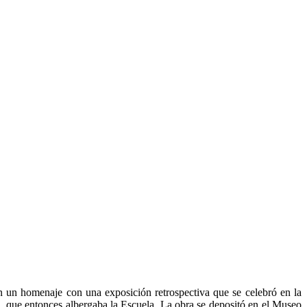
on un homenaje con una exposición retrospectiva que se celebró en la
s, que entonces albergaba la Escuela, La obra se depositó en el Museo