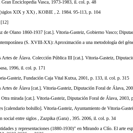
an Enciclopedia Vasca, 1973-1983, il. col. p. 48
(siglos XIX y XX) , KOBIE , 2. 1984. 95-113, p. 104
 [12]
no 1860-1937 [cat.]. Vitoria-Gasteiz, Gobierno Vasco; Diputación F
emporánea (S. XVIII-XX): Aproximación a una metodología del género. 
Artes de Álava. Colección Pública III [cat.]. Vitoria-Gasteiz, Diputació
, 1996, il. col. p. 171
asteiz, Fundación Caja Vital Kutxa, 2001, p. 133, il. col. p. 315
Artes de Álava [cat.]. Vitoria-Gasteiz, Diputación Foral de Álava, 2001,
ra mirada [cat.]. Vitoria-Gasteiz, Diputación Foral de Álava, 2003, p. 
calendario bolsillo]. Vitoria-Gasteiz, Ayuntamiento de Vitoria-Gasteiz,
cial entre siglos , Zazpika (Gara) , 395. 2006, il. col. p. 34
idades y representaciones (1880-1930)" en Mirando a Clío. El arte es