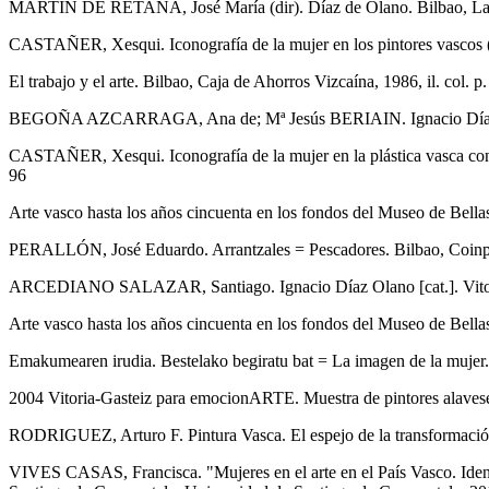
MARTÍN DE RETANA, José María (dir). Díaz de Olano. Bilbao, La Gr
CASTAÑER, Xesqui. Iconografía de la mujer en los pintores vascos 
El trabajo y el arte. Bilbao, Caja de Ahorros Vizcaína, 1986, il. col. p.
BEGOÑA AZCARRAGA, Ana de; Mª Jesús BERIAIN. Ignacio Díaz de Ola
CASTAÑER, Xesqui. Iconografía de la mujer en la plástica vasca cont
96
Arte vasco hasta los años cincuenta en los fondos del Museo de Bellas 
PERALLÓN, José Eduardo. Arrantzales = Pescadores. Bilbao, Coinpasa
ARCEDIANO SALAZAR, Santiago. Ignacio Díaz Olano [cat.]. Vitoria-G
Arte vasco hasta los años cincuenta en los fondos del Museo de Bellas 
Emakumearen irudia. Bestelako begiratu bat = La imagen de la mujer. Ot
2004 Vitoria-Gasteiz para emocionARTE. Muestra de pintores alaveses [
RODRIGUEZ, Arturo F. Pintura Vasca. El espejo de la transformación so
VIVES CASAS, Francisca. "Mujeres en el arte en el País Vasco. Ident