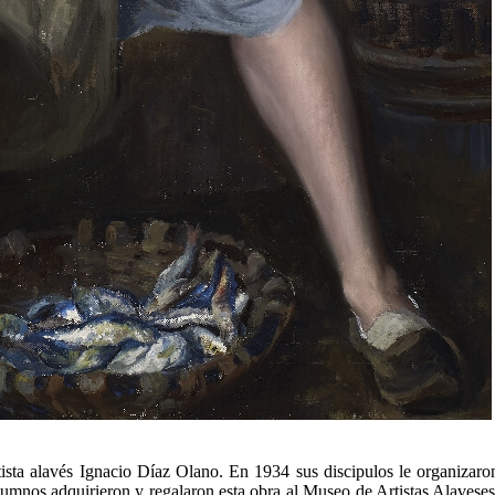
rtista alavés Ignacio Díaz Olano. En 1934 sus discipulos le organizar
lumnos adquirieron y regalaron esta obra al Museo de Artistas Alavese