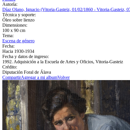
Autoría:
Díaz Olano, Ignacio (Vitoria-Gasteiz, 01/02/1860 - Vitoria-Gasteiz, 
Técnica y soporte:
Óleo sobre lienzo
Dimensiones:
100 x 90 cm
Tema:
Escena de género
Fecha:
Hacia 1930-1934
Fecha y datos de ingreso:
1992. Adquisición a la Escuela de Artes y Oficios, Vitoria-Gasteiz
Crédito:
Diputación Foral de Álava
Compartir
Agregar a mi album
Volver