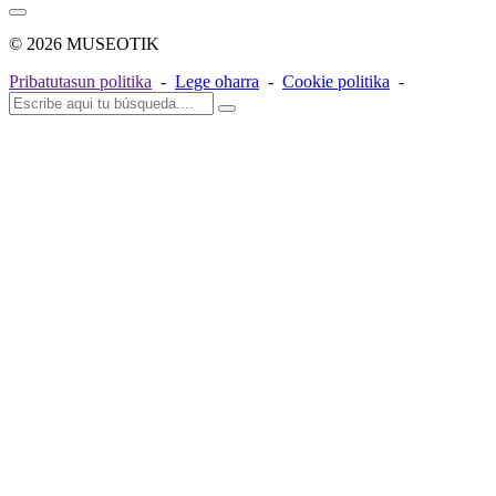
© 2026 MUSEOTIK
Pribatutasun politika
-
Lege oharra
-
Cookie politika
-