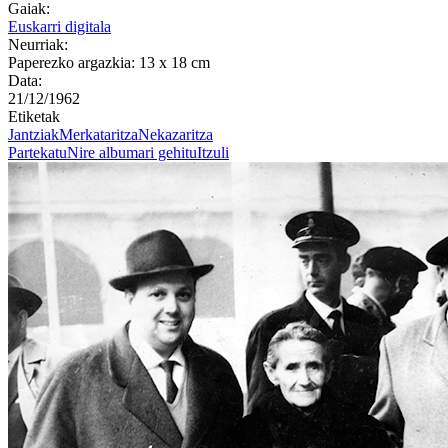
Gaiak:
Euskarri digitala
Neurriak:
Paperezko argazkia: 13 x 18 cm
Data:
21/12/1962
Etiketak
Jantziak
Merkataritza
Nekazaritza
Partekatu
Nire albumari gehitu
Itzuli