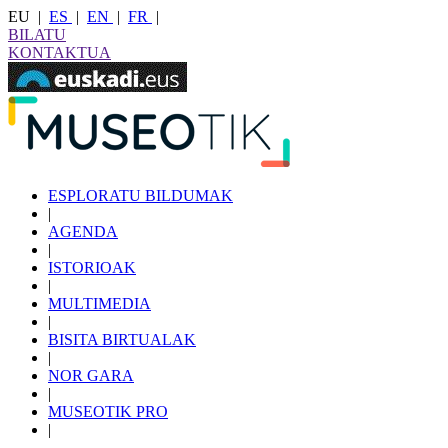
EU
|
ES
|
EN
|
FR
|
BILATU
KONTAKTUA
ESPLORATU BILDUMAK
|
AGENDA
|
ISTORIOAK
|
MULTIMEDIA
|
BISITA BIRTUALAK
|
NOR GARA
|
MUSEOTIK PRO
|