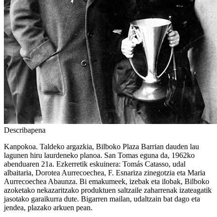
Describapena
Kanpokoa. Taldeko argazkia, Bilboko Plaza Barrian dauden lau
lagunen hiru laurdeneko planoa. San Tomas eguna da, 1962ko
abenduaren 21a. Ezkerretik eskuinera: Tomás Catasso, udal
albaitaria, Dorotea Aurrecoechea, F. Esnariza zinegotzia eta Maria
Aurrecoechea Abaunza. Bi emakumeek, izebak eta ilobak, Bilboko
azoketako nekazaritzako produktuen saltzaile zaharrenak izateagatik
jasotako garaikurra dute. Bigarren mailan, udaltzain bat dago eta
jendea, plazako arkuen pean.