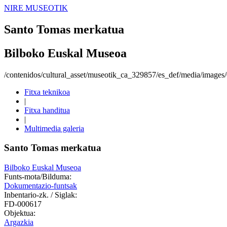
NIRE MUSEOTIK
Santo Tomas merkatua
Bilboko Euskal Museoa
/contenidos/cultural_asset/museotik_ca_329857/es_def/media/image
Fitxa teknikoa
|
Fitxa handitua
|
Multimedia galeria
Santo Tomas merkatua
Bilboko Euskal Museoa
Funts-mota/Bilduma:
Dokumentazio-funtsak
Inbentario-zk. / Siglak:
FD-000617
Objektua:
Argazkia