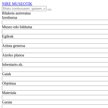
NIRE MUSEOTIK
Bilaketa aurreratua
Izenburua
Museo edo bilduma
Egileak
Artista generoa
Atzeko planoa
Inbentario-zk.
Gaiak
Objektua
Materiala
Garaia