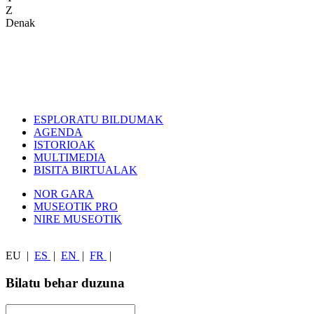
Z
Denak
ESPLORATU BILDUMAK
AGENDA
ISTORIOAK
MULTIMEDIA
BISITA BIRTUALAK
NOR GARA
MUSEOTIK PRO
NIRE MUSEOTIK
EU
|
ES
|
EN
|
FR
|
Bilatu behar duzuna