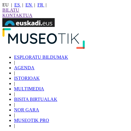
EU
|
ES
|
EN
|
FR
|
BILATU
KONTAKTUA
ESPLORATU BILDUMAK
|
AGENDA
|
ISTORIOAK
|
MULTIMEDIA
|
BISITA BIRTUALAK
|
NOR GARA
|
MUSEOTIK PRO
|