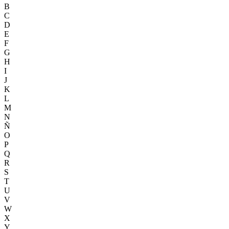
B
C
D
E
F
G
H
I
J
K
L
M
N
Ñ
O
P
Q
R
S
T
U
V
W
X
Y