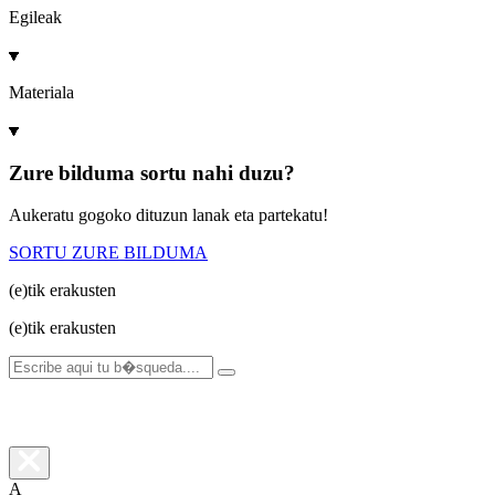
Egileak
Materiala
Zure bilduma sortu nahi duzu?
Aukeratu gogoko dituzun lanak eta partekatu!
SORTU ZURE BILDUMA
(e)tik
erakusten
(e)tik
erakusten
A