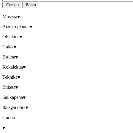
Garbitu
Bilatu
Museoa
Atzeko planoa
Objektua
Gaiak
Estiloa
Kokalekua
Teknika
Etiketa
Sailkapena
Ikusgai obra
Garaia