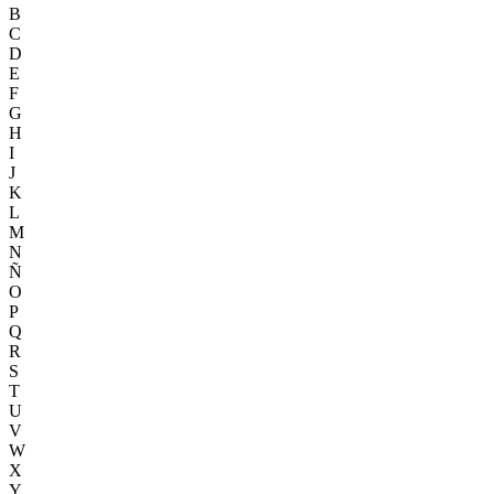
B
C
D
E
F
G
H
I
J
K
L
M
N
Ñ
O
P
Q
R
S
T
U
V
W
X
Y