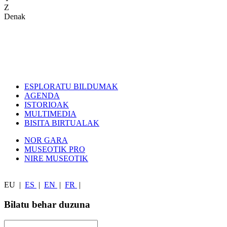
Z
Denak
ESPLORATU BILDUMAK
AGENDA
ISTORIOAK
MULTIMEDIA
BISITA BIRTUALAK
NOR GARA
MUSEOTIK PRO
NIRE MUSEOTIK
EU
|
ES
|
EN
|
FR
|
Bilatu behar duzuna