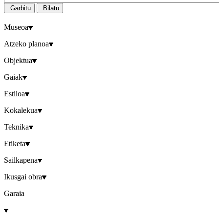
Garbitu
Bilatu
Museoa
Atzeko planoa
Objektua
Gaiak
Estiloa
Kokalekua
Teknika
Etiketa
Sailkapena
Ikusgai obra
Garaia