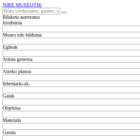
NIRE MUSEOTIK
Bilaketa aurreratua
Izenburua
Museo edo bilduma
Egileak
Artista generoa
Atzeko planoa
Inbentario-zk.
Gaiak
Objektua
Materiala
Garaia