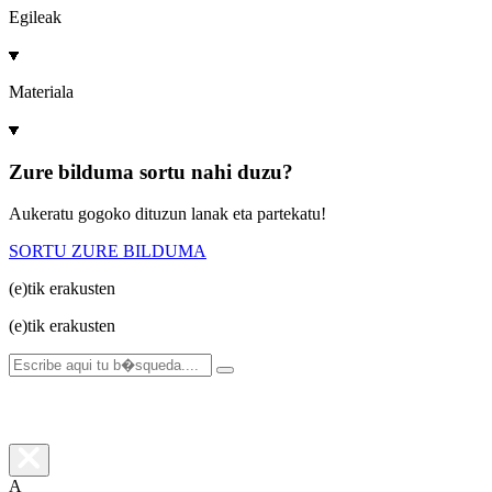
Egileak
Materiala
Zure bilduma sortu nahi duzu?
Aukeratu gogoko dituzun lanak eta partekatu!
SORTU ZURE BILDUMA
(e)tik
erakusten
(e)tik
erakusten
A