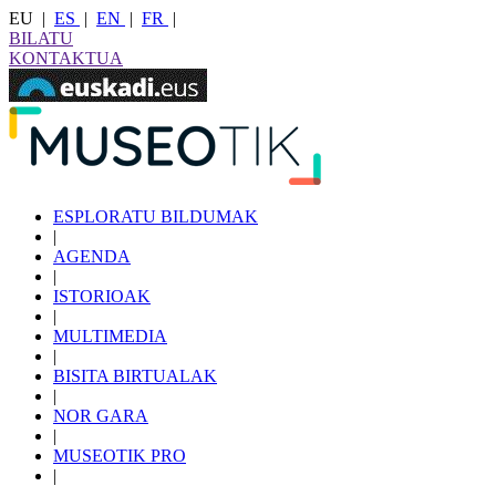
EU
|
ES
|
EN
|
FR
|
BILATU
KONTAKTUA
ESPLORATU BILDUMAK
|
AGENDA
|
ISTORIOAK
|
MULTIMEDIA
|
BISITA BIRTUALAK
|
NOR GARA
|
MUSEOTIK PRO
|