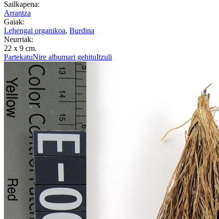
Sailkapena:
Arrantza
Gaiak:
Lehengai organikoa
,
Burdina
Neurriak:
22 x 9 cm.
Partekatu
Nire albumari gehitu
Itzuli