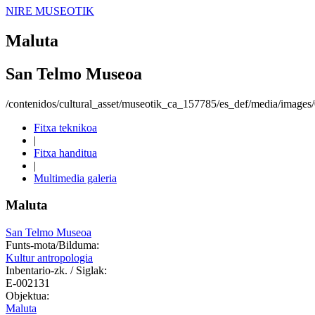
NIRE MUSEOTIK
Maluta
San Telmo Museoa
/contenidos/cultural_asset/museotik_ca_157785/es_def/media/image
Fitxa teknikoa
|
Fitxa handitua
|
Multimedia galeria
Maluta
San Telmo Museoa
Funts-mota/Bilduma:
Kultur antropologia
Inbentario-zk. / Siglak:
E-002131
Objektua:
Maluta