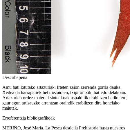
Describapena
Amu bati lotutako artazuriak. Irteten zaion zerrenda gorria dauka.
Xedea da harrapariek hel diezaioten, txipiroi txiki bat-edo delakoan.
Artazurien ordez material sintetikoak aspalditik erabiltzen badira ere,
gaur egun artisauzko arrantzan oraindik erabiltzen dira honelako
malutak.
Erreferentzia bibliografikoak
MERINO, José María. La Pesca desde la Prehistoria hasta nuestros