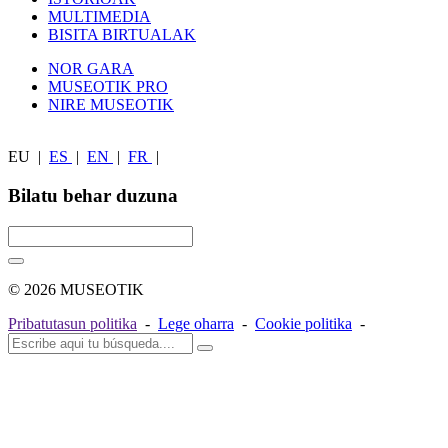
MULTIMEDIA
BISITA BIRTUALAK
NOR GARA
MUSEOTIK PRO
NIRE MUSEOTIK
EU
|
ES
|
EN
|
FR
|
Bilatu behar duzuna
© 2026 MUSEOTIK
Pribatutasun politika
-
Lege oharra
-
Cookie politika
-