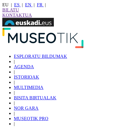
EU
|
ES
|
EN
|
FR
|
BILATU
KONTAKTUA
ESPLORATU BILDUMAK
|
AGENDA
|
ISTORIOAK
|
MULTIMEDIA
|
BISITA BIRTUALAK
|
NOR GARA
|
MUSEOTIK PRO
|