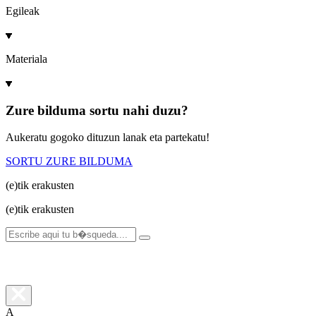
Egileak
Materiala
Zure bilduma sortu nahi duzu?
Aukeratu gogoko dituzun lanak eta partekatu!
SORTU ZURE BILDUMA
(e)tik
erakusten
(e)tik
erakusten
A