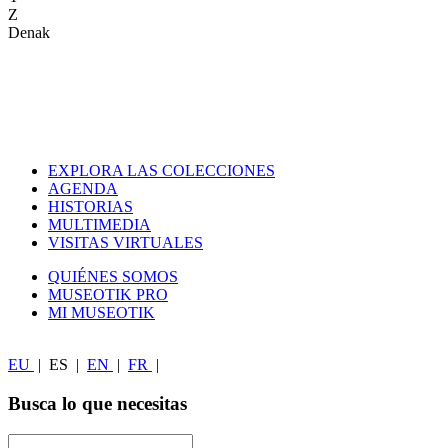
Z
Denak
EXPLORA LAS COLECCIONES
AGENDA
HISTORIAS
MULTIMEDIA
VISITAS VIRTUALES
QUIÉNES SOMOS
MUSEOTIK PRO
MI MUSEOTIK
EU
|
ES
|
EN
|
FR
|
Busca lo que necesitas