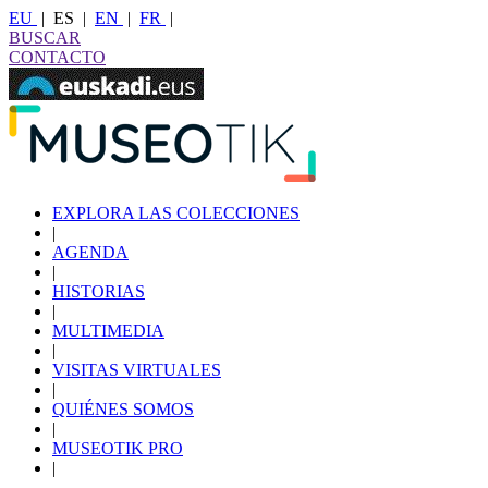
EU
|
ES
|
EN
|
FR
|
BUSCAR
CONTACTO
EXPLORA LAS COLECCIONES
|
AGENDA
|
HISTORIAS
|
MULTIMEDIA
|
VISITAS VIRTUALES
|
QUIÉNES SOMOS
|
MUSEOTIK PRO
|