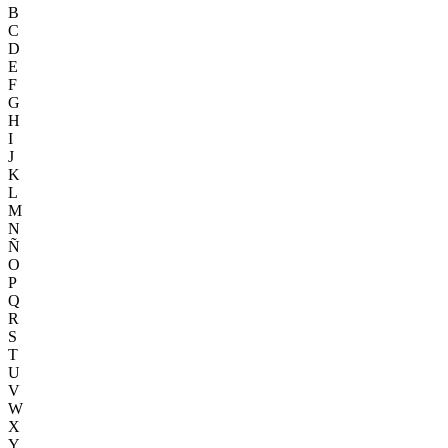
B
C
D
E
F
G
H
I
J
K
L
M
N
Ñ
O
P
Q
R
S
T
U
V
W
X
Y