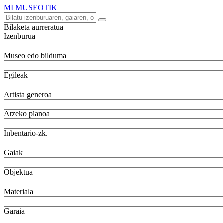
MI MUSEOTIK
Bilaketa aurreratua
Izenburua
Museo edo bilduma
Egileak
Artista generoa
Atzeko planoa
Inbentario-zk.
Gaiak
Objektua
Materiala
Garaia