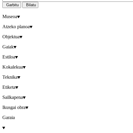
Garbitu
Bilatu
Museoa
Atzeko planoa
Objektua
Gaiak
Estiloa
Kokalekua
Teknika
Etiketa
Sailkapena
Ikusgai obra
Garaia