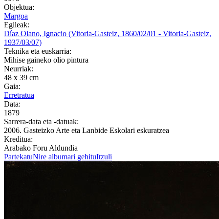
Objektua:
Margoa
Egileak:
Díaz Olano, Ignacio (Vitoria-Gasteiz, 1860/02/01 - Vitoria-Gasteiz,
1937/03/07)
Teknika eta euskarria:
Mihise gaineko olio pintura
Neurriak:
48 x 39 cm
Gaia:
Erretratua
Data:
1879
Sarrera-data eta -datuak:
2006. Gasteizko Arte eta Lanbide Eskolari eskuratzea
Kreditua:
Arabako Foru Aldundia
Partekatu
Nire albumari gehitu
Itzuli