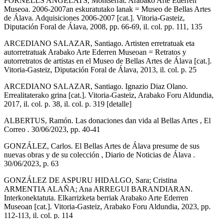
FORNELLS ANGELATS, Montserrat. Arabako Arte Ederren
Museoa. 2006-2007an eskuratutako lanak = Museo de Bellas Artes
de Álava. Adquisiciones 2006-2007 [cat.]. Vitoria-Gasteiz,
Diputación Foral de Álava, 2008, pp. 66-69, il. col. pp. 111, 135
ARCEDIANO SALAZAR, Santiago. Artisten erretratuak eta
autorretratuak Arabako Arte Ederren Museoan = Retratos y
autorretratos de artistas en el Museo de Bellas Artes de Álava [cat.].
Vitoria-Gasteiz, Diputación Foral de Álava, 2013, il. col. p. 25
ARCEDIANO SALAZAR, Santiago. Ignazio Diaz Olano.
Errealitaterako grina [cat.]. Vitoria-Gasteiz, Arabako Foru Aldundia,
2017, il. col. p. 38, il. col. p. 319 [detalle]
ALBERTUS, Ramón. Las donaciones dan vida al Bellas Artes , El
Correo . 30/06/2023, pp. 40-41
GONZÁLEZ, Carlos. El Bellas Artes de Álava presume de sus
nuevas obras y de su colección , Diario de Noticias de Álava .
30/06/2023, p. 63
GONZÁLEZ DE ASPURU HIDALGO, Sara; Cristina
ARMENTIA ALAÑA; Ana ARREGUI BARANDIARAN.
Interkonektatuta. Elkarrizketa berriak Arabako Arte Ederren
Museoan [cat.]. Vitoria-Gasteiz, Arabako Foru Aldundia, 2023, pp.
112-113, il. col. p. 114