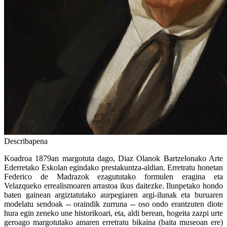
Describapena
Koadroa 1879an margotuta dago, Diaz Olanok Bartzelonako Arte
Ederretako Eskolan egindako prestakuntza-aldian. Erretratu honetan
Federico de Madrazok ezagututako formulen eragina eta
Velazqueko errealismoaren arrastoa ikus daitezke. Ilunpetako hondo
baten gainean argiztatutako aurpegiaren argi-ilunak eta buruaren
modelatu sendoak -- oraindik zurruna -- oso ondo erantzuten diote
hura egin zeneko une historikoari, eta, aldi berean, hogeita zazpi urte
geroago margotutako amaren erretratu bikaina (baita museoan ere)