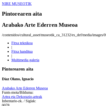
NIRE MUSEOTIK
Pintorearen aita
Arabako Arte Ederren Museoa
/contenidos/cultural_asset/museotik_ca_31232/es_def/media/images
Fitxa teknikoa
|
Fitxa handitua
|
Multimedia galeria
Pintorearen aita
Díaz Olano, Ignacio
Arabako Arte Ederren Museoa
Funts-mota/Bilduma:
Artea eta Dekorazio-arteak
Inbentario-zk. / Siglak:
0078