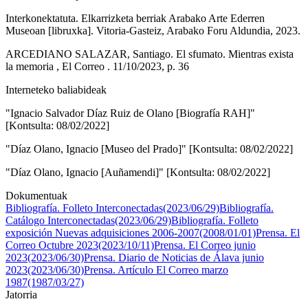
Interkonektatuta. Elkarrizketa berriak Arabako Arte Ederren
Museoan [libruxka]. Vitoria-Gasteiz, Arabako Foru Aldundia, 2023.
ARCEDIANO SALAZAR, Santiago. El sfumato. Mientras exista
la memoria , El Correo . 11/10/2023, p. 36
Interneteko baliabideak
"Ignacio Salvador Díaz Ruiz de Olano [Biografía RAH]"
[Kontsulta: 08/02/2022]
"Díaz Olano, Ignacio [Museo del Prado]" [Kontsulta: 08/02/2022]
"Díaz Olano, Ignacio [Auñamendi]" [Kontsulta: 08/02/2022]
Dokumentuak
Bibliografía. Folleto Interconectadas(2023/06/29)
Bibliografía.
Catálogo Interconectadas(2023/06/29)
Bibliografía. Folleto
exposición Nuevas adquisiciones 2006-2007(2008/01/01)
Prensa. El
Correo Octubre 2023(2023/10/11)
Prensa. El Correo junio
2023(2023/06/30)
Prensa. Diario de Noticias de Álava junio
2023(2023/06/30)
Prensa. Artículo El Correo marzo
1987(1987/03/27)
Jatorria