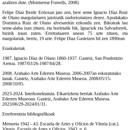
azaltzen dute. (Montserrat Fornells, 2008)
Felipe Díaz Berde Errioxan jaio zen, bere seme Ignacio Díaz Ruiz
de Olano margolariaren jaiotzatik ondorioztatzen denez. Apodakako
Dominica Ruiz de Olano alvesarekin ezkondu zen. Bikoteak lau
seme-alaba izan zituen, eta horietatik bik, Ignaciok eta Salvadorrek,
bizirik iraun zuten. Erretratuaren unean 75 urte zituen, eta
margolariak, berriz, 19 urte. Felipe Diaz Gasteizen hil zen 1890ean
Eraskuketak
1987. Ignacio Díaz de Olano 1860-1937. Gasteiz, San Prudentzio
Aretoa. 1987/03/26-1987/04/28.
2008. Arabako Arte Ederren Museoa. 2006-2007an eskuratutako
lanak. Gasteiz, Arabako Arte Ederren Museoa. 2008/05/15-
2008/10/05.
2023-2024. Interkonektatuta. Elkarrizketa berriak Arabako Arte
Ederren Museoan. Gasteiz, Arabako Arte Ederren Museoa.
2023/06/29-2024/01/31.
Erreferentzia bibliografikoak
Memoria 1942 - 43. Escuela de Artes y Oficios de Vitoria [cat.].
Vitoria, Escuela de Artes y Oficios, 1943, p. 6