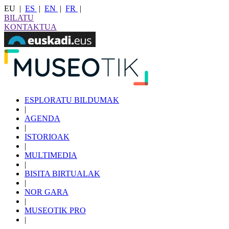
EU
|
ES
|
EN
|
FR
|
BILATU
KONTAKTUA
ESPLORATU BILDUMAK
|
AGENDA
|
ISTORIOAK
|
MULTIMEDIA
|
BISITA BIRTUALAK
|
NOR GARA
|
MUSEOTIK PRO
|