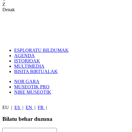
Z
Denak
ESPLORATU BILDUMAK
AGENDA
ISTORIOAK
MULTIMEDIA
BISITA BIRTUALAK
NOR GARA
MUSEOTIK PRO
NIRE MUSEOTIK
EU
|
ES
|
EN
|
FR
|
Bilatu behar duzuna