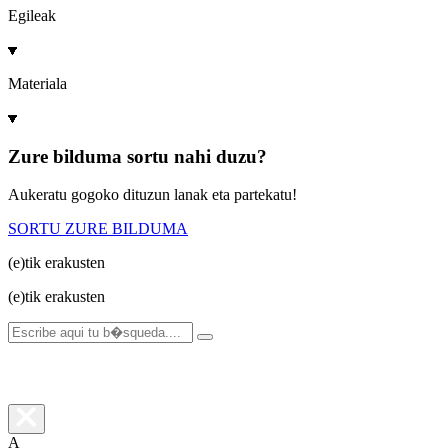
Egileak
Materiala
Zure bilduma sortu nahi duzu?
Aukeratu gogoko dituzun lanak eta partekatu!
SORTU ZURE BILDUMA
(e)tik
erakusten
(e)tik
erakusten
A