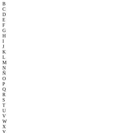
B
C
D
E
F
G
H
I
J
K
L
M
N
Ñ
O
P
Q
R
S
T
U
V
W
X
Y