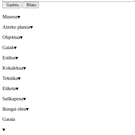
Garbitu
Bilatu
Museoa
Atzeko planoa
Objektua
Gaiak
Estiloa
Kokalekua
Teknika
Etiketa
Sailkapena
Ikusgai obra
Garaia