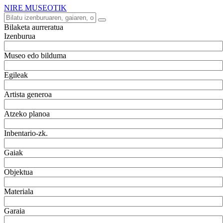
NIRE MUSEOTIK
Bilaketa aurreratua
Izenburua
Museo edo bilduma
Egileak
Artista generoa
Atzeko planoa
Inbentario-zk.
Gaiak
Objektua
Materiala
Garaia