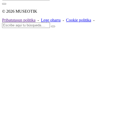
© 2026 MUSEOTIK
Pribatutasun politika
-
Lege oharra
-
Cookie politika
-