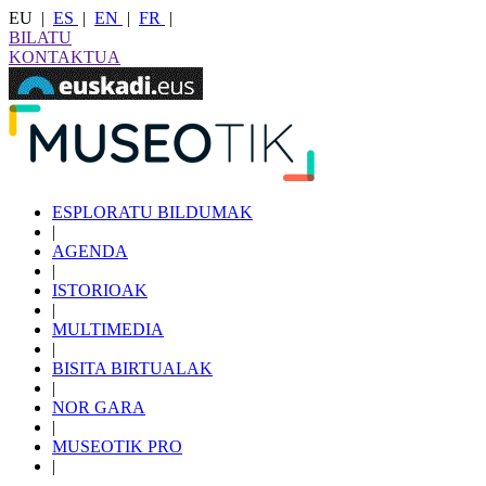
EU
|
ES
|
EN
|
FR
|
BILATU
KONTAKTUA
ESPLORATU BILDUMAK
|
AGENDA
|
ISTORIOAK
|
MULTIMEDIA
|
BISITA BIRTUALAK
|
NOR GARA
|
MUSEOTIK PRO
|