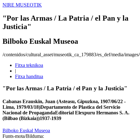
NIRE MUSEOTIK
"Por las Armas / La Patria / el Pan y la
Justicia"
Bilboko Euskal Museoa
/contenidos/cultural_asset/museotik_ca_179883/es_def/media/image
Fitxa teknikoa
|
Fitxa handitua
"Por las Armas / La Patria / el Pan y la Justicia"
Cabanas Erauskin, Juan (Asteasu, Gipuzkoa, 1907/06/22 -
Lima, 1979/03/18)
Departamento de Plastica del Servicio
Nacional de Propaganda
Editorial Elexpuru Hermanos S. A.
(Bilbao (Bizkaia))
1937-1939
Bilboko Euskal Museoa
Funts-mota/Bilduma: