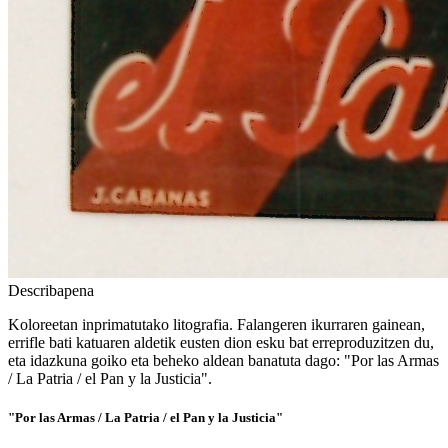
Describapena
Koloreetan inprimatutako litografia. Falangeren ikurraren gainean,
errifle bati katuaren aldetik eusten dion esku bat erreproduzitzen du,
eta idazkuna goiko eta beheko aldean banatuta dago: "Por las Armas
/ La Patria / el Pan y la Justicia".
"Por las Armas / La Patria / el Pan y la Justicia"