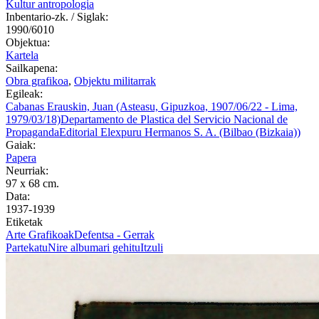
Kultur antropologia
Inbentario-zk. / Siglak:
1990/6010
Objektua:
Kartela
Sailkapena:
Obra grafikoa
,
Objektu militarrak
Egileak:
Cabanas Erauskin, Juan (Asteasu, Gipuzkoa, 1907/06/22 - Lima,
1979/03/18)
Departamento de Plastica del Servicio Nacional de
Propaganda
Editorial Elexpuru Hermanos S. A. (Bilbao (Bizkaia))
Gaiak:
Papera
Neurriak:
97 x 68 cm.
Data:
1937-1939
Etiketak
Arte Grafikoak
Defentsa - Gerrak
Partekatu
Nire albumari gehitu
Itzuli