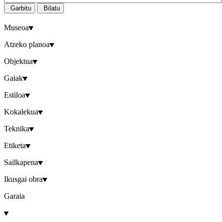
Garbitu
Bilatu
Museoa
Atzeko planoa
Objektua
Gaiak
Estiloa
Kokalekua
Teknika
Etiketa
Sailkapena
Ikusgai obra
Garaia