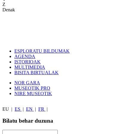
Z
Denak
ESPLORATU BILDUMAK
AGENDA
ISTORIOAK
MULTIMEDIA
BISITA BIRTUALAK
NOR GARA
MUSEOTIK PRO
NIRE MUSEOTIK
EU
|
ES
|
EN
|
FR
|
Bilatu behar duzuna