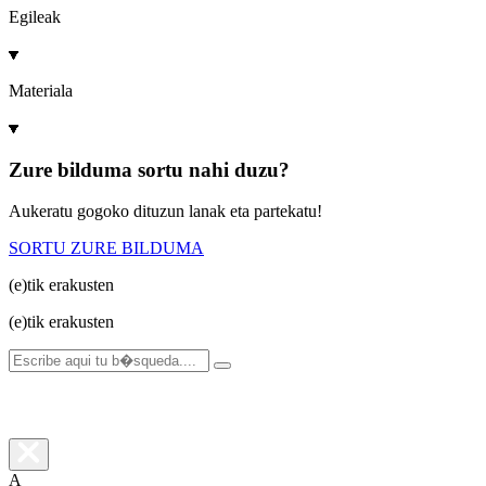
Egileak
Materiala
Zure bilduma sortu nahi duzu?
Aukeratu gogoko dituzun lanak eta partekatu!
SORTU ZURE BILDUMA
(e)tik
erakusten
(e)tik
erakusten
A