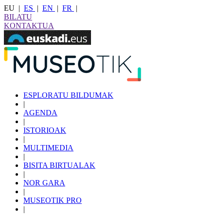
EU
|
ES
|
EN
|
FR
|
BILATU
KONTAKTUA
ESPLORATU BILDUMAK
|
AGENDA
|
ISTORIOAK
|
MULTIMEDIA
|
BISITA BIRTUALAK
|
NOR GARA
|
MUSEOTIK PRO
|