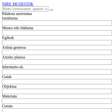
NIRE MUSEOTIK
Bilaketa aurreratua
Izenburua
Museo edo bilduma
Egileak
Artista generoa
Atzeko planoa
Inbentario-zk.
Gaiak
Objektua
Materiala
Garaia