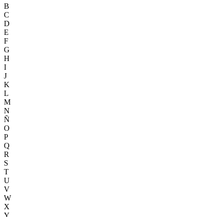
B
C
D
E
F
G
H
I
J
K
L
M
N
Ñ
O
P
Q
R
S
T
U
V
W
X
Y