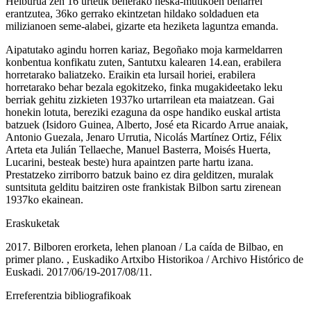
Helburua zen 16 urtetik beherako neska-mutikoen beharrei
erantzutea, 36ko gerrako ekintzetan hildako soldaduen eta
milizianoen seme-alabei, gizarte eta heziketa laguntza emanda.
Aipatutako agindu horren kariaz, Begoñako moja karmeldarren
konbentua konfikatu zuten, Santutxu kalearen 14.ean, erabilera
horretarako baliatzeko. Eraikin eta lursail horiei, erabilera
horretarako behar bezala egokitzeko, finka mugakideetako leku
berriak gehitu zizkieten 1937ko urtarrilean eta maiatzean. Gai
honekin lotuta, bereziki ezaguna da ospe handiko euskal artista
batzuek (Isidoro Guinea, Alberto, José eta Ricardo Arrue anaiak,
Antonio Guezala, Jenaro Urrutia, Nicolás Martínez Ortiz, Félix
Arteta eta Julián Tellaeche, Manuel Basterra, Moisés Huerta,
Lucarini, besteak beste) hura apaintzen parte hartu izana.
Prestatzeko zirriborro batzuk baino ez dira gelditzen, muralak
suntsituta gelditu baitziren oste frankistak Bilbon sartu zirenean
1937ko ekainean.
Eraskuketak
2017. Bilboren erorketa, lehen planoan / La caída de Bilbao, en
primer plano. , Euskadiko Artxibo Historikoa / Archivo Histórico de
Euskadi. 2017/06/19-2017/08/11.
Erreferentzia bibliografikoak