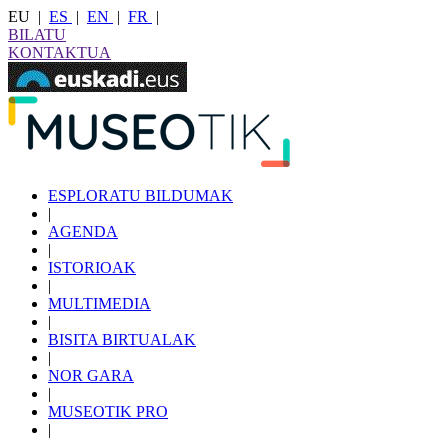
EU
|
ES
|
EN
|
FR
|
BILATU
KONTAKTUA
ESPLORATU BILDUMAK
|
AGENDA
|
ISTORIOAK
|
MULTIMEDIA
|
BISITA BIRTUALAK
|
NOR GARA
|
MUSEOTIK PRO
|