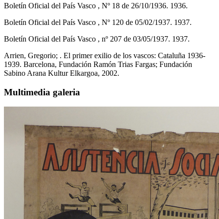
Boletín Oficial del País Vasco , Nº 18 de 26/10/1936. 1936.
Boletín Oficial del País Vasco , Nº 120 de 05/02/1937. 1937.
Boletín Oficial del País Vasco , nº 207 de 03/05/1937. 1937.
Arrien, Gregorio; . El primer exilio de los vascos: Cataluña 1936-
1939. Barcelona, Fundación Ramón Trias Fargas; Fundación
Sabino Arana Kultur Elkargoa, 2002.
Multimedia galeria