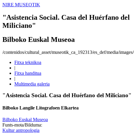
NIRE MUSEOTIK
"Asistencia Social. Casa del Huérfano del
Miliciano"
Bilboko Euskal Museoa
/contenidos/cultural_asset/museotik_ca_192313/es_def/media/image
Fitxa teknikoa
|
Fitxa handitua
|
Multimedia galeria
"Asistencia Social. Casa del Huérfano del Miliciano"
Bilboko Langile Litografoen Elkartea
Bilboko Euskal Museoa
Funts-mota/Bilduma:
Kultur antropologia