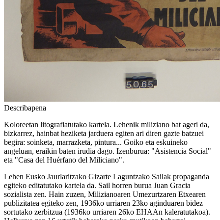
Describapena
Koloreetan litografiatutako kartela. Lehenik miliziano bat ageri da,
bizkarrez, hainbat heziketa jarduera egiten ari diren gazte batzuei
begira: soinketa, marrazketa, pintura... Goiko eta eskuineko
angeluan, eraikin baten irudia dago. Izenburua: "Asistencia Social"
eta "Casa del Huérfano del Miliciano".
Lehen Eusko Jaurlaritzako Gizarte Laguntzako Sailak propaganda
egiteko editatutako kartela da. Sail horren burua Juan Gracia
sozialista zen. Hain zuzen, Milizianoaren Umezurtzaren Etxearen
publizitatea egiteko zen, 1936ko urriaren 23ko aginduaren bidez
sortutako zerbitzua (1936ko urriaren 26ko EHAAn kaleratutakoa).