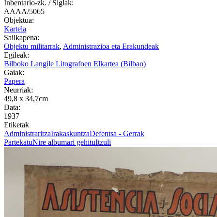
Inbentario-zk. / Siglak:
AAAA/5065
Objektua:
Kartela
Sailkapena:
Objektu militarrak
,
Administrazioa eta Erakundeak
Egileak:
Bilboko Langile Litografoen Elkartea (Bilbao)
Gaiak:
Papera
Neurriak:
49,8 x 34,7cm
Data:
1937
Etiketak
Administraritza
Irakaskuntza
Defentsa - Gerrak
Partekatu
Nire albumari gehitu
Itzuli