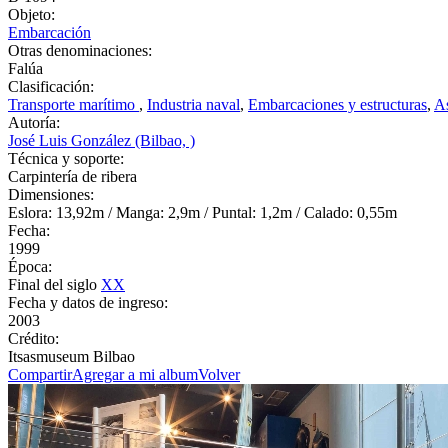
Objeto:
Embarcación
Otras denominaciones:
Falúa
Clasificación:
Transporte marítimo
,
Industria naval
,
Embarcaciones y estructuras
,
As
Autoría:
José Luis González (Bilbao, )
Técnica y soporte:
Carpintería de ribera
Dimensiones:
Eslora: 13,92m / Manga: 2,9m / Puntal: 1,2m / Calado: 0,55m
Fecha:
1999
Época:
Final del siglo
XX
Fecha y datos de ingreso:
2003
Crédito:
Itsasmuseum Bilbao
Compartir
Agregar a mi album
Volver