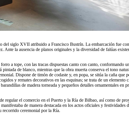
o del siglo XVII atribuido a Francisco Bustrín. La embarcación fue con
. Ante la ausencia de planos originales y la diversidad de falúas existe
 forro a tope, con las tracas dispuestas canto con canto, conformando un
 pintada de blanco, mientras que la obra muerta conserva el tono natura
remonial. Dispone de timón de codaste y, en popa, se sitúa la caña que 
ecogidos y remates decorativos en las esquinas; se trata de un elemento c
s, barandillas de madera torneada y pequeños detalles ornamentales en 
e regular el comercio en el Puerto y la Ría de Bilbao, así como de proye
 manifestaba de manera destacada en los actos oficiales y festividades d
u recorrido ceremonial por la Ría.