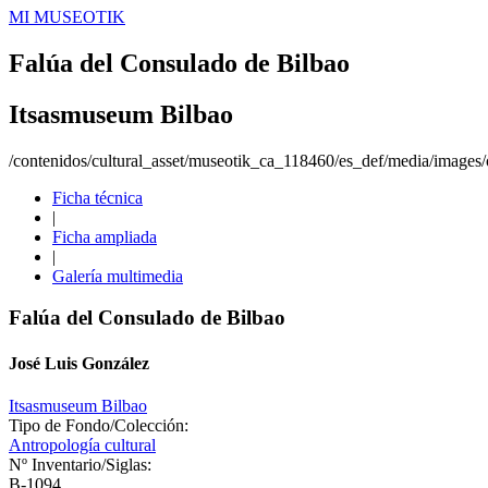
MI MUSEOTIK
Falúa del Consulado de Bilbao
Itsasmuseum Bilbao
/contenidos/cultural_asset/museotik_ca_118460/es_def/media/images/o
Ficha técnica
|
Ficha ampliada
|
Galería multimedia
Falúa del Consulado de Bilbao
José Luis González
Itsasmuseum Bilbao
Tipo de Fondo/Colección:
Antropología cultural
Nº Inventario/Siglas:
B-1094