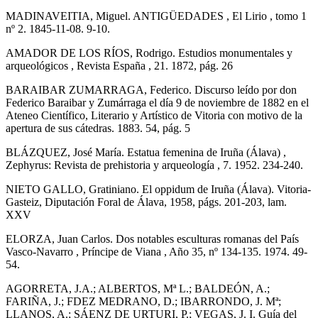
MADINAVEITIA, Miguel. ANTIGÜEDADES , El Lirio , tomo 1
nº 2. 1845-11-08. 9-10.
AMADOR DE LOS RÍOS, Rodrigo. Estudios monumentales y
arqueológicos , Revista España , 21. 1872, pág. 26
BARAIBAR ZUMARRAGA, Federico. Discurso leído por don
Federico Baraibar y Zumárraga el día 9 de noviembre de 1882 en el
Ateneo Científico, Literario y Artístico de Vitoria con motivo de la
apertura de sus cátedras. 1883. 54, pág. 5
BLÁZQUEZ, José María. Estatua femenina de Iruña (Álava) ,
Zephyrus: Revista de prehistoria y arqueología , 7. 1952. 234-240.
NIETO GALLO, Gratiniano. El oppidum de Iruña (Álava). Vitoria-
Gasteiz, Diputación Foral de Álava, 1958, págs. 201-203, lam.
XXV
ELORZA, Juan Carlos. Dos notables esculturas romanas del País
Vasco-Navarro , Príncipe de Viana , Año 35, nº 134-135. 1974. 49-
54.
AGORRETA, J.A.; ALBERTOS, Mª L.; BALDEÓN, A.;
FARIÑA, J.; FDEZ MEDRANO, D.; IBARRONDO, J. Mª;
LLANOS, A.; SÁENZ DE URTURI, P.; VEGAS, J. I. Guía del