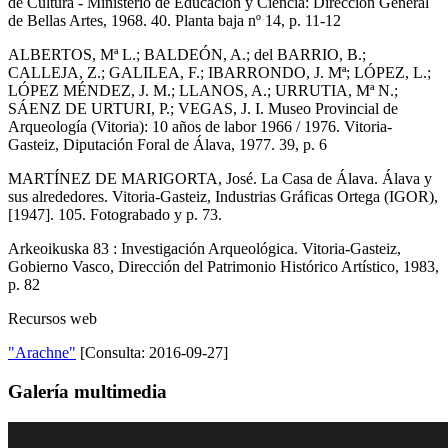
de Cultura - Ministerio de Educación y Ciencia: Dirección General
de Bellas Artes, 1968. 40. Planta baja nº 14, p. 11-12
ALBERTOS, Mª L.; BALDEÓN, A.; del BARRIO, B.;
CALLEJA, Z.; GALILEA, F.; IBARRONDO, J. Mª; LÓPEZ, L.;
LÓPEZ MÉNDEZ, J. M.; LLANOS, A.; URRUTIA, Mª N.;
SÁENZ DE URTURI, P.; VEGAS, J. I. Museo Provincial de
Arqueología (Vitoria): 10 años de labor 1966 / 1976. Vitoria-
Gasteiz, Diputación Foral de Álava, 1977. 39, p. 6
MARTÍNEZ DE MARIGORTA, José. La Casa de Álava. Álava y
sus alrededores. Vitoria-Gasteiz, Industrias Gráficas Ortega (IGOR),
[1947]. 105. Fotograbado y p. 73.
Arkeoikuska 83 : Investigación Arqueológica. Vitoria-Gasteiz,
Gobierno Vasco, Dirección del Patrimonio Histórico Artístico, 1983,
p. 82
Recursos web
"Arachne"
[Consulta: 2016-09-27]
Galería multimedia