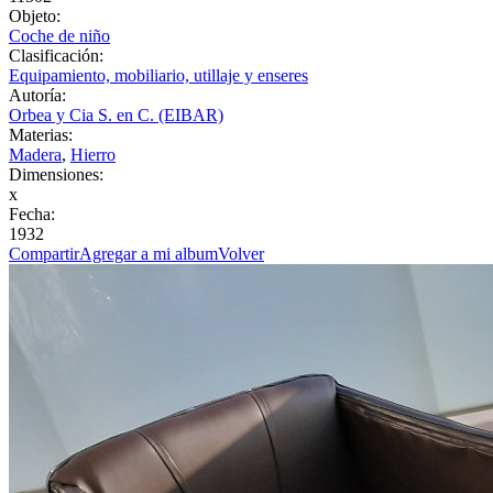
Objeto:
Coche de niño
Clasificación:
Equipamiento, mobiliario, utillaje y enseres
Autoría:
Orbea y Cia S. en C. (EIBAR)
Materias:
Madera
,
Hierro
Dimensiones:
x
Fecha:
1932
Compartir
Agregar a mi album
Volver