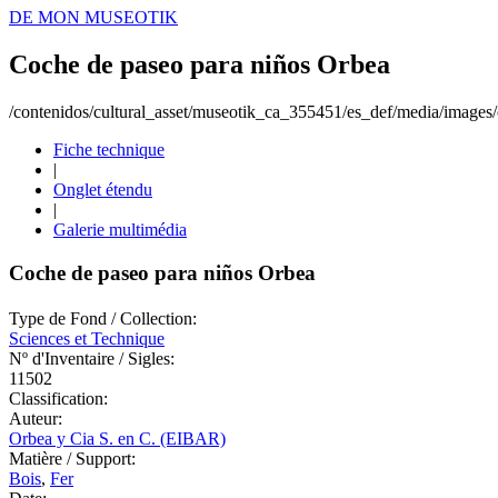
DE MON MUSEOTIK
Coche de paseo para niños Orbea
/contenidos/cultural_asset/museotik_ca_355451/es_def/media/images/o
Fiche technique
|
Onglet étendu
|
Galerie multimédia
Coche de paseo para niños Orbea
Type de Fond / Collection:
Sciences et Technique
Nº d'Inventaire / Sigles:
11502
Classification:
Auteur:
Orbea y Cia S. en C. (EIBAR)
Matière / Support:
Bois
,
Fer