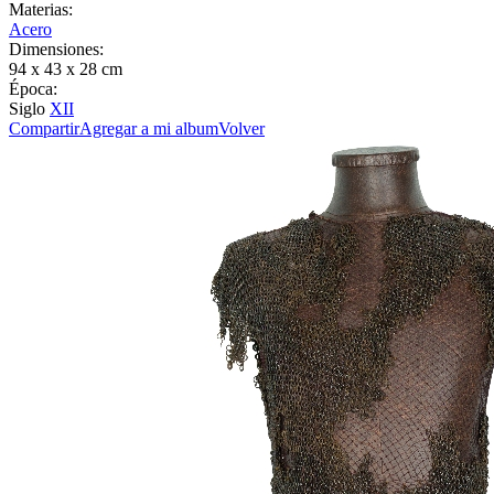
Materias:
Acero
Dimensiones:
94 x 43 x 28 cm
Época:
Siglo
XII
Compartir
Agregar a mi album
Volver