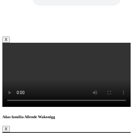
X
Añas familia Allende Wakonigg
X