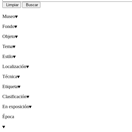
Limpiar
Buscar
Museo
Fondo
Objeto
Tema
Estilo
Localización
Técnica
Etiqueta
Clasificación
En exposición
Época