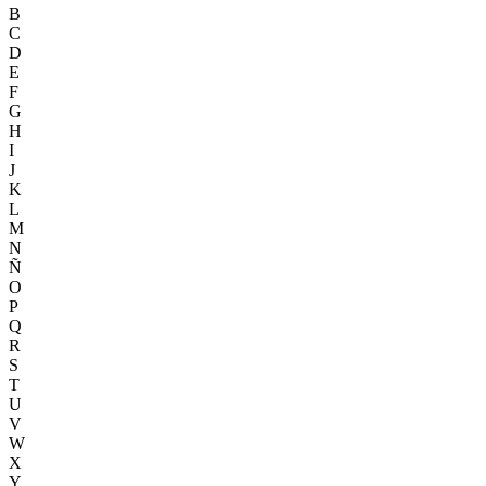
B
C
D
E
F
G
H
I
J
K
L
M
N
Ñ
O
P
Q
R
S
T
U
V
W
X
Y