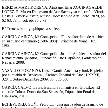
ERKIZIA MARTIKORENA, Aintzane; Itziar AGUINAGALDE
LÓPEZ. El Museo Diocesano de Arte Sacro y su colección. Vitoria-
Gasteiz. Vitoria-Gasteiz, Museo Diocesano de Arte Sacro, 2020, pp.
62-63, 73, il. col. pp. 35 y 73
Références bibliographiques associées
GARCÍA GAINZA, Mª Concepción. "El escultor Juan de Anchieta
en su cuarto centenario (1588-1988)", Príncipe de Viana , 185.
1988.
GARCÍA GAINZA, Mª Concepción. Juan de Anchieta, escultor del
Renacimiento. [Madrid], Fundación Arte Hispánico, Gobierno de
Navarra, 2008.
VASALLO TORANZO, Luis. "Gámiz, Anchieta y Juni. El pleito
por el retablo de Briviesca", Archivo Español de Arte , LXXXII,
328. Octubre-Diciembre 2009, pp. 355-366
GARCÍA CALVO, Laura. Escultura romanista en Gipuzkoa. El
taller de Tolosa. Donostia-San Sebastián, Diputación Foral de
Gipuzkoa, 2013.
ECHEVERRIA GOÑI, Pedro L.. "Una nueva obra de la mano de