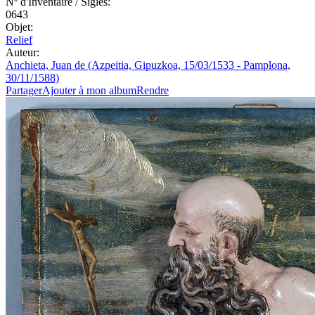
Nº d'Inventaire / Sigles:
0643
Objet:
Relief
Auteur:
Anchieta, Juan de (Azpeitia, Gipuzkoa, 15/03/1533 - Pamplona,
30/11/1588)
Partager
Ajouter à mon album
Rendre