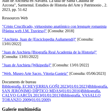
Juan de Anchieta en Navarra. La talla de Santa Catalina de
Azcona", Sarmental. Estudios de Historia del Arte y Patrimonio , 2.
2023, pp. 51-62
Ressources Web
"Cristo Crucificado, virtuosismo anatómico con lenguaje romanista
[Página web J.M. Travieso]"
[Consulta: 2018]
"Anchieta, Juan de [Enciclopedia Auñamendi]"
[Consulta:
13/01/2022]
"Juan de Anchieta [Biografía Real Academia de la Historia]"
[Consulta: 13/01/2022]
"Juan de Anchieta [Wikipedia]"
[Consulta: 13/01/2022]
"Web. Museo Arte Sacro. Vitoria-Gasteiz"
[Consulta: 05/06/2023]
Documents de bureau
Bibliografía. ECHEVERRIA GOÑI 2023(01/01/2023)
Bibliografía.
SAN JERÓNIMO DÍPTICO MDAS(01/01/2016)
Bibliografía.
CALVO GARCÍA 2013(01/01/2013)
Bibliografía. VASALLO
TORANZO 2009(01/01/2009)
Galerie multimédia