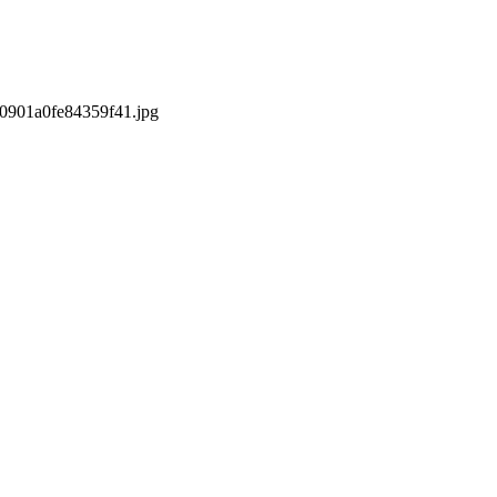
s/0901a0fe84359f41.jpg