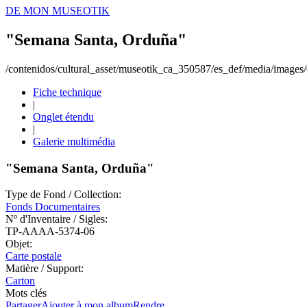
DE MON MUSEOTIK
"Semana Santa, Orduña"
/contenidos/cultural_asset/museotik_ca_350587/es_def/media/image
Fiche technique
|
Onglet étendu
|
Galerie multimédia
"Semana Santa, Orduña"
Type de Fond / Collection:
Fonds Documentaires
Nº d'Inventaire / Sigles:
TP-AAAA-5374-06
Objet:
Carte postale
Matière / Support:
Carton
Mots clés
Partager
Ajouter à mon album
Rendre