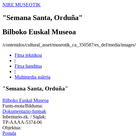
NIRE MUSEOTIK
"Semana Santa, Orduña"
Bilboko Euskal Museoa
/contenidos/cultural_asset/museotik_ca_350587/es_def/media/image
Fitxa teknikoa
|
Fitxa handitua
|
Multimedia galeria
"Semana Santa, Orduña"
Bilboko Euskal Museoa
Funts-mota/Bilduma:
Dokumentazio-funtsak
Inbentario-zk. / Siglak:
TP-AAAA-5374-06
Objektua:
Postala