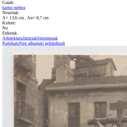
Gaiak:
kartoi mehea
Neurriak:
A= 13,6 cm , An= 8,7 cm
Kolore:
No
Etiketak
Arkitektura
Jantziak
Sinismenak
Partekatu
Nire albumari gehitu
Itzuli