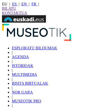
EU
|
ES
|
EN
|
FR
|
BILATU
KONTAKTUA
ESPLORATU BILDUMAK
|
AGENDA
|
ISTORIOAK
|
MULTIMEDIA
|
BISITA BIRTUALAK
|
NOR GARA
|
MUSEOTIK PRO
|