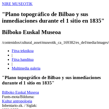
NIRE MUSEOTIK
"Plano topográfico de Bilbao y sus
inmediaciones durante el 1 sitio en 1835"
Bilboko Euskal Museoa
/contenidos/cultural_asset/museotik_ca_169382/es_def/media/image
Fitxa teknikoa
|
Fitxa handitua
|
Multimedia galeria
"Plano topográfico de Bilbao y sus inmediaciones
durante el 1 sitio en 1835"
Bilboko Euskal Museoa
Funts-mota/Bilduma:
Kultur antropologia
Inbentario-zk. / Siglak: