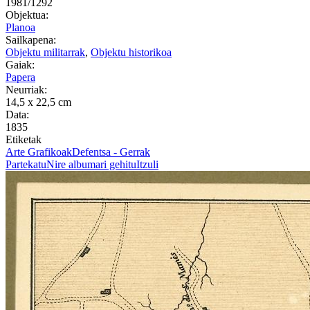
1981/1292
Objektua:
Planoa
Sailkapena:
Objektu militarrak
,
Objektu historikoa
Gaiak:
Papera
Neurriak:
14,5 x 22,5 cm
Data:
1835
Etiketak
Arte Grafikoak
Defentsa - Gerrak
Partekatu
Nire albumari gehitu
Itzuli