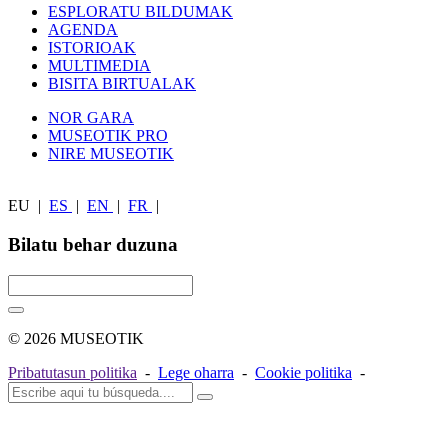
ESPLORATU BILDUMAK
AGENDA
ISTORIOAK
MULTIMEDIA
BISITA BIRTUALAK
NOR GARA
MUSEOTIK PRO
NIRE MUSEOTIK
EU
|
ES
|
EN
|
FR
|
Bilatu behar duzuna
© 2026 MUSEOTIK
Pribatutasun politika
-
Lege oharra
-
Cookie politika
-