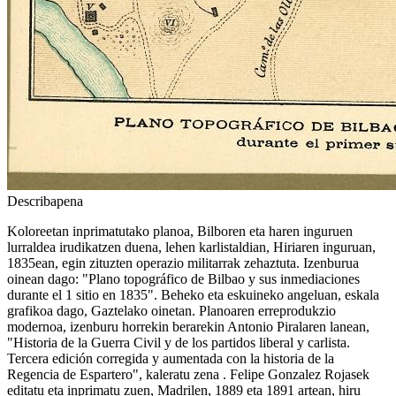
Describapena
Koloreetan inprimatutako planoa, Bilboren eta haren inguruen
lurraldea irudikatzen duena, lehen karlistaldian, Hiriaren inguruan,
1835ean, egin zituzten operazio militarrak zehaztuta. Izenburua
oinean dago: "Plano topográfico de Bilbao y sus inmediaciones
durante el 1 sitio en 1835". Beheko eta eskuineko angeluan, eskala
grafikoa dago, Gaztelako oinetan. Planoaren erreprodukzio
modernoa, izenburu horrekin berarekin Antonio Piralaren lanean,
"Historia de la Guerra Civil y de los partidos liberal y carlista.
Tercera edición corregida y aumentada con la historia de la
Regencia de Espartero", kaleratu zena . Felipe Gonzalez Rojasek
editatu eta inprimatu zuen, Madrilen, 1889 eta 1891 artean, hiru