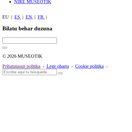
NIRE MUSEOTIK
EU
|
ES
|
EN
|
FR
|
Bilatu behar duzuna
© 2026 MUSEOTIK
Pribatutasun politika
-
Lege oharra
-
Cookie politika
-