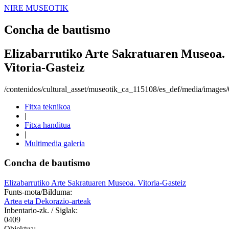
NIRE MUSEOTIK
Concha de bautismo
Elizabarrutiko Arte Sakratuaren Museoa.
Vitoria-Gasteiz
/contenidos/cultural_asset/museotik_ca_115108/es_def/media/image
Fitxa teknikoa
|
Fitxa handitua
|
Multimedia galeria
Concha de bautismo
Elizabarrutiko Arte Sakratuaren Museoa. Vitoria-Gasteiz
Funts-mota/Bilduma:
Artea eta Dekorazio-arteak
Inbentario-zk. / Siglak:
0409
Objektua: