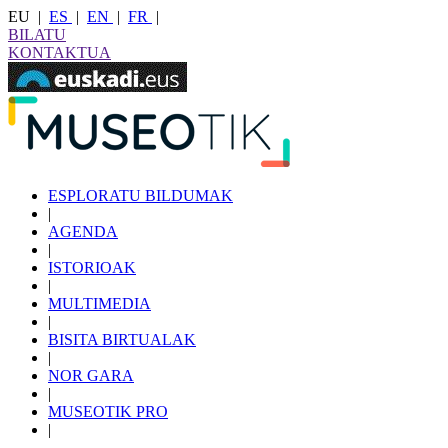
EU
|
ES
|
EN
|
FR
|
BILATU
KONTAKTUA
ESPLORATU BILDUMAK
|
AGENDA
|
ISTORIOAK
|
MULTIMEDIA
|
BISITA BIRTUALAK
|
NOR GARA
|
MUSEOTIK PRO
|