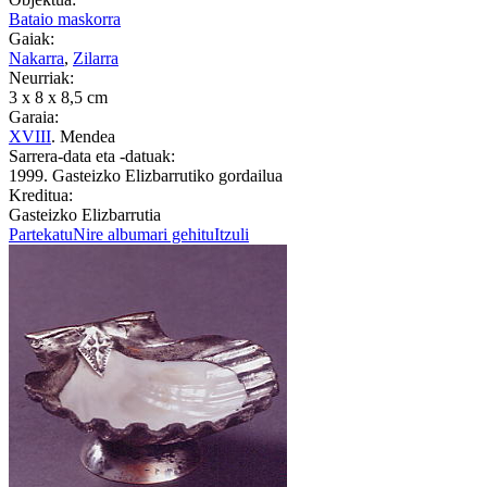
Bataio maskorra
Gaiak:
Nakarra
,
Zilarra
Neurriak:
3 x 8 x 8,5 cm
Garaia:
XVIII
. Mendea
Sarrera-data eta -datuak:
1999. Gasteizko Elizbarrutiko gordailua
Kreditua:
Gasteizko Elizbarrutia
Partekatu
Nire albumari gehitu
Itzuli