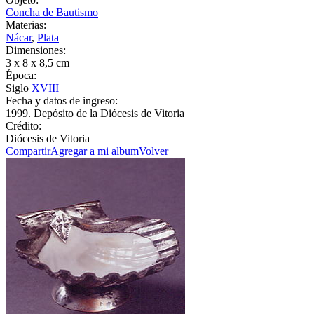
Concha de Bautismo
Materias:
Nácar
,
Plata
Dimensiones:
3 x 8 x 8,5 cm
Época:
Siglo
XVIII
Fecha y datos de ingreso:
1999. Depósito de la Diócesis de Vitoria
Crédito:
Diócesis de Vitoria
Compartir
Agregar a mi album
Volver