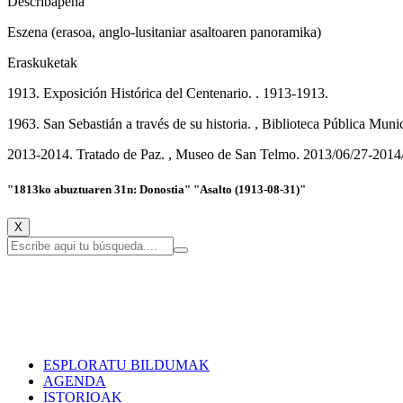
Describapena
Eszena (erasoa, anglo-lusitaniar asaltoaren panoramika)
Eraskuketak
1913. Exposición Histórica del Centenario. . 1913-1913.
1963. San Sebastián a través de su historia. , Biblioteca Pública Mun
2013-2014. Tratado de Paz. , Museo de San Telmo. 2013/06/27-2014
"1813ko abuztuaren 31n: Donostia" "Asalto (1913-08-31)"
X
ESPLORATU BILDUMAK
AGENDA
ISTORIOAK