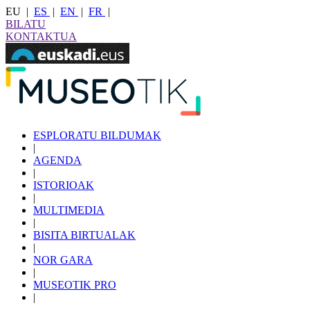
EU
|
ES
|
EN
|
FR
|
BILATU
KONTAKTUA
ESPLORATU BILDUMAK
|
AGENDA
|
ISTORIOAK
|
MULTIMEDIA
|
BISITA BIRTUALAK
|
NOR GARA
|
MUSEOTIK PRO
|