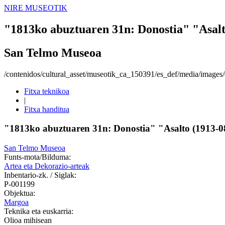
NIRE MUSEOTIK
"1813ko abuztuaren 31n: Donostia" "Asalt
San Telmo Museoa
/contenidos/cultural_asset/museotik_ca_150391/es_def/media/image
Fitxa teknikoa
|
Fitxa handitua
"1813ko abuztuaren 31n: Donostia" "Asalto (1913-0
San Telmo Museoa
Funts-mota/Bilduma:
Artea eta Dekorazio-arteak
Inbentario-zk. / Siglak:
P-001199
Objektua:
Margoa
Teknika eta euskarria:
Olioa mihisean