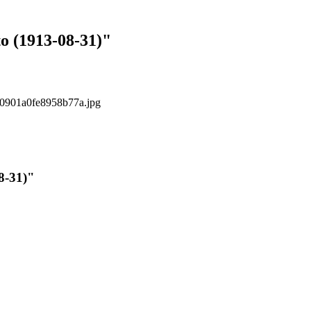
o (1913-08-31)"
s/0901a0fe8958b77a.jpg
8-31)"