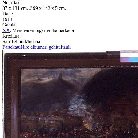
Neurriak:
87 x 131 cm. // 99 x 142 x 5 cm.
Data:
1913
Garaia:
XX
. Mendearen bigarren hamarkada
Kreditua:
San Telmo Museoa
Partekatu
Nire albumari gehitu
Itzuli