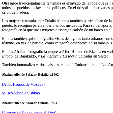
Otra labor tradicionalmente femenina es el lavado de la ropa que se ha
todos los pueblos los lavaderos públicos. En el río solía haber varias 
cajón de madera.
Las mujeres retratadas por Eulalia Abaitua también participaban de las
puerto, lo recogían para venderlo en los mercados. Para su transpor
fotografía en la que unas mujeres descargan carbón de un barco en el
Eulalia también quiso fotografiar vistas de lugares tanto urbanos como 
término, en vez de paisaje, como categoría descriptiva de su trabajo. En
Eulalia Abaitua fotografió la empresa Altos Hornos de Bizkaia en vari
Bilbao
, de Barakaldo, y
La Vizcaya
y
La Iberia
ubicadas en Sestao.
También inmortalizó varios paisajes, como el Embarcadero de Las Aren
Abaitua Allende-Salazar, Eulalia c.1902
[Altos Hornos de Vizcaya]
Museo Vasco de Bilbao
Abaitua Allende-Salazar, Eulalia. 1924
[Acorazado Hannover en el Abra]