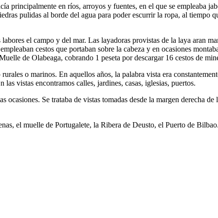
cía principalmente en ríos, arroyos y fuentes, en el que se empleaba ja
piedras pulidas al borde del agua para poder escurrir la ropa, al tiempo 
 labores el campo y del mar. Las layadoras provistas de la laya aran ma
te, empleaban cestos que portaban sobre la cabeza y en ocasiones monta
 Muelle de Olabeaga, cobrando 1 peseta por descargar 16 cestos de mine
rurales o marinos. En aquellos años, la palabra vista era constantemente 
 las vistas encontramos calles, jardines, casas, iglesias, puertos.
as ocasiones. Se trataba de vistas tomadas desde la margen derecha de l
as, el muelle de Portugalete, la Ribera de Deusto, el Puerto de Bilbao