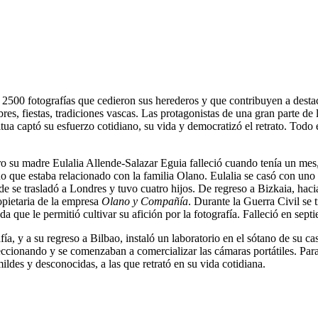
500 fotografías que cedieron sus herederos y que contribuyen a destacar
s, fiestas, tradiciones vascas. Las protagonistas de una gran parte de 
ua captó su esfuerzo cotidiano, su vida y democratizó el retrato. Todo e
 su madre Eulalia Allende-Salazar Eguia falleció cuando tenía un mes, 
o que estaba relacionado con la familia Olano. Eulalia se casó con un
e se trasladó a Londres y tuvo cuatro hijos. De regreso a Bizkaia, hacia
opietaria de la empresa
Olano y Compañía
. Durante la Guerra Civil se 
a que le permitió cultivar su afición por la fotografía. Falleció en sep
a, y a su regreso a Bilbao, instaló un laboratorio en el sótano de su ca
rfeccionando y se comenzaban a comercializar las cámaras portátiles. Para
ldes y desconocidas, a las que retrató en su vida cotidiana.