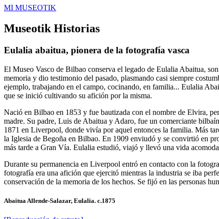
MI MUSEOTIK
Museotik Historias
Eulalia abaitua, pionera de la fotografía vasca
El Museo Vasco de Bilbao conserva el legado de Eulalia Abaitua, son 2
memoria y dio testimonio del pasado, plasmando casi siempre costumbre
ejemplo, trabajando en el campo, cocinando, en familia... Eulalia Abait
que se inició cultivando su afición por la misma.
Nació en Bilbao en 1853 y fue bautizada con el nombre de Elvira, pero
madre. Su padre, Luis de Abaitua y Adaro, fue un comerciante bilbaín
1871 en Liverpool, donde vivía por aquel entonces la familia. Más tard
la Iglesia de Begoña en Bilbao. En 1909 enviudó y se convirtió en pr
más tarde a Gran Vía. Eulalia estudió, viajó y llevó una vida acomodad
Durante su permanencia en Liverpool entró en contacto con la fotografí
fotografía era una afición que ejercitó mientras la industria se iba pe
conservación de la memoria de los hechos. Se fijó en las personas humi
Abaitua Allende-Salazar, Eulalia. c.1875