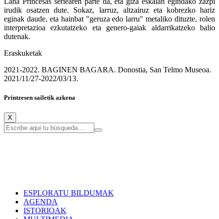
Lana Princesas seriearen parte da, eta giza eskalan egindako zazpi
irudik osatzen dute. Sokaz, larruz, altzairuz eta kobrezko hariz
eginak daude, eta hainbat "geruza edo larru" metaliko dituzte, rolen
interpretazioa ezkutatzeko eta genero-gaiak aldarrikatzeko balio
dutenak.
Eraskuketak
2021-2022. BAGINEN BAGARA. Donostia, San Telmo Museoa.
2021/11/27-2022/03/13.
Printzesen sailetik azkena
X
ESPLORATU BILDUMAK
AGENDA
ISTORIOAK