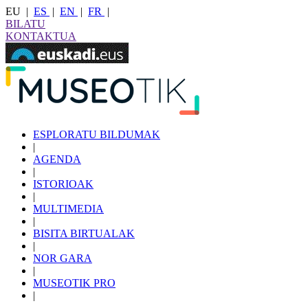
EU
|
ES
|
EN
|
FR
|
BILATU
KONTAKTUA
ESPLORATU BILDUMAK
|
AGENDA
|
ISTORIOAK
|
MULTIMEDIA
|
BISITA BIRTUALAK
|
NOR GARA
|
MUSEOTIK PRO
|