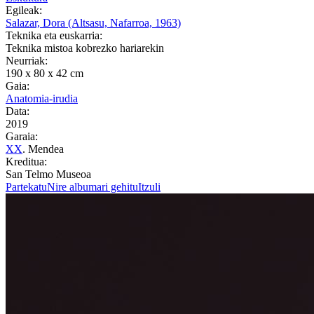
Egileak:
Salazar, Dora (Altsasu, Nafarroa, 1963)
Teknika eta euskarria:
Teknika mistoa kobrezko hariarekin
Neurriak:
190 x 80 x 42 cm
Gaia:
Anatomia-irudia
Data:
2019
Garaia:
XX
. Mendea
Kreditua:
San Telmo Museoa
Partekatu
Nire albumari gehitu
Itzuli