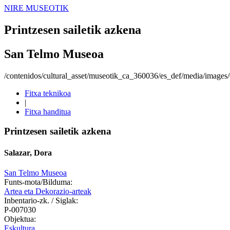
NIRE MUSEOTIK
Printzesen sailetik azkena
San Telmo Museoa
/contenidos/cultural_asset/museotik_ca_360036/es_def/media/image
Fitxa teknikoa
|
Fitxa handitua
Printzesen sailetik azkena
Salazar, Dora
San Telmo Museoa
Funts-mota/Bilduma:
Artea eta Dekorazio-arteak
Inbentario-zk. / Siglak:
P-007030
Objektua:
Eskultura