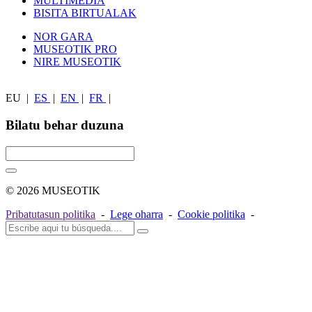
MULTIMEDIA
BISITA BIRTUALAK
NOR GARA
MUSEOTIK PRO
NIRE MUSEOTIK
EU
|
ES
|
EN
|
FR
|
Bilatu behar duzuna
© 2026 MUSEOTIK
Pribatutasun politika
-
Lege oharra
-
Cookie politika
-