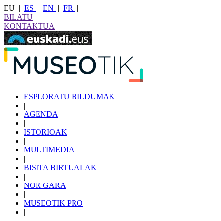
EU
|
ES
|
EN
|
FR
|
BILATU
KONTAKTUA
ESPLORATU BILDUMAK
|
AGENDA
|
ISTORIOAK
|
MULTIMEDIA
|
BISITA BIRTUALAK
|
NOR GARA
|
MUSEOTIK PRO
|