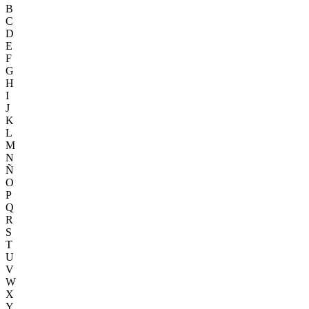
B
C
D
E
F
G
H
I
J
K
L
M
N
Ñ
O
P
Q
R
S
T
U
V
W
X
Y