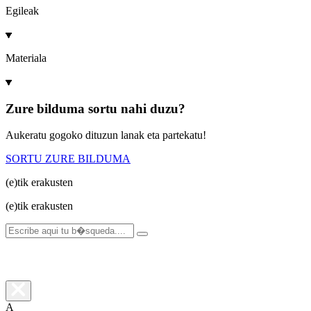
Egileak
Materiala
Zure bilduma sortu nahi duzu?
Aukeratu gogoko dituzun lanak eta partekatu!
SORTU ZURE BILDUMA
(e)tik
erakusten
(e)tik
erakusten
A