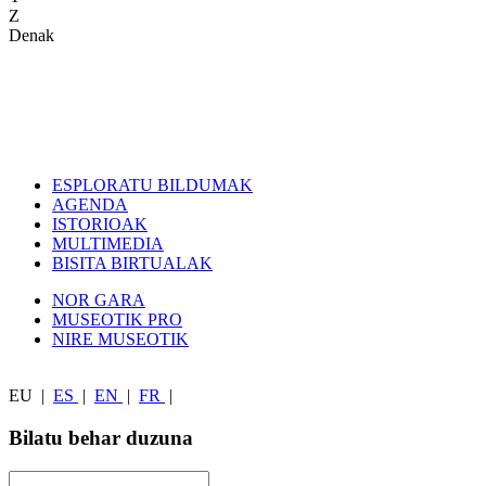
Z
Denak
ESPLORATU BILDUMAK
AGENDA
ISTORIOAK
MULTIMEDIA
BISITA BIRTUALAK
NOR GARA
MUSEOTIK PRO
NIRE MUSEOTIK
EU
|
ES
|
EN
|
FR
|
Bilatu behar duzuna