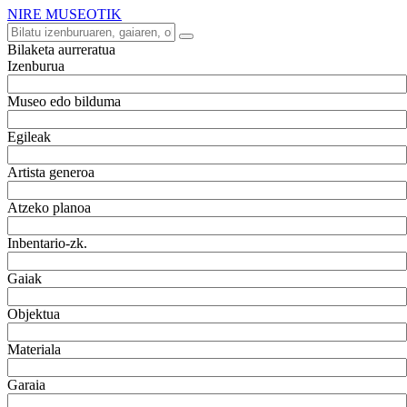
NIRE MUSEOTIK
Bilaketa aurreratua
Izenburua
Museo edo bilduma
Egileak
Artista generoa
Atzeko planoa
Inbentario-zk.
Gaiak
Objektua
Materiala
Garaia