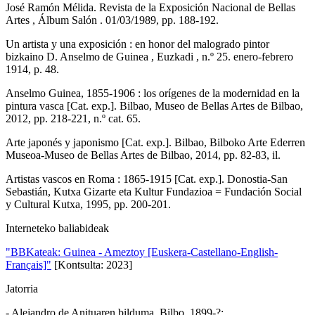
José Ramón Mélida. Revista de la Exposición Nacional de Bellas
Artes , Álbum Salón . 01/03/1989, pp. 188-192.
Un artista y una exposición : en honor del malogrado pintor
bizkaino D. Anselmo de Guinea , Euzkadi , n.º 25. enero-febrero
1914, p. 48.
Anselmo Guinea, 1855-1906 : los orígenes de la modernidad en la
pintura vasca [Cat. exp.]. Bilbao, Museo de Bellas Artes de Bilbao,
2012, pp. 218-221, n.º cat. 65.
Arte japonés y japonismo [Cat. exp.]. Bilbao, Bilboko Arte Ederren
Museoa-Museo de Bellas Artes de Bilbao, 2014, pp. 82-83, il.
Artistas vascos en Roma : 1865-1915 [Cat. exp.]. Donostia-San
Sebastián, Kutxa Gizarte eta Kultur Fundazioa = Fundación Social
y Cultural Kutxa, 1995, pp. 200-201.
Interneteko baliabideak
"BBKateak: Guinea - Ameztoy [Euskera-Castellano-English-
Français]"
[Kontsulta: 2023]
Jatorria
- Alejandro de Anituaren bilduma, Bilbo, 1899-?;