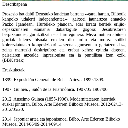
Describapena
Prozesio bat dabil Deustuko landetan barrena --garai hartan, Bilbotik
kanpoko udalerri independentea--, gaixoei jaunartzea emateko
Pazko Igandean. Hurbileko planoan, adar loratu berriek erlijio-
ospakizunaren esanahia dakarkigute gogora: Jesukristoren
berpizkundea, gurutziltzatu eta hiru egunera. Meza-mutilen abituen
gorriak interes bisuala ematen dio urdin eta morez sotilki
koloreztatutako konposizioari --eszena egunsentian gertatzen da--,
zeina marrazki deskriptiboz eta erabat xehez eginda dagoen,
paisaiaren atzealde inpresionista eta ia puntillista izan ezik.
(BBKateak)
Eraskuketak
1899. Exposición Generall de Bellas Artes. . 1899-1899.
1907. Guinea. , Salón de la Filarmónica. 1907/05-1907/06.
2012. Anselmo Guinea (1855-1906). Modernitatearen jatorriak
euskal pinturan. Bilbo, Arte Ederren Bilboko Museoa. 2012/02/13-
2012/05/20.
2014. Japoniar artea eta japonismoa. Bilbo, Arte Ederren Bilboko
Museoa. 2014/06/09-2014/09/14.