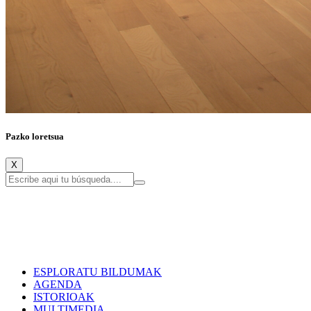
Pazko loretsua
X
ESPLORATU BILDUMAK
AGENDA
ISTORIOAK
MULTIMEDIA