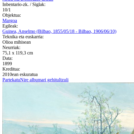
Inbentario-zk. / Siglak:
10/1
Objektua:
Margoa
Egileak:
Guinea, Anselmo (Bilbao, 1855/05/18 - Bilbao, 1906/06/10)
Teknika eta euskarria:
Olioa mihisean
Neurriak:
75,1 x 119,3 cm
Data:
1899
Kreditua:
2010ean eskuratua
Partekatu
Nire albumari gehitu
Itzuli