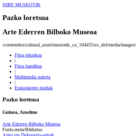
NIRE MUSEOTIK
Pazko loretsua
Arte Ederren Bilboko Museoa
/contenidos/cultural_asset/museotik_ca_104455/es_def/media/images/o
Fitxa teknikoa
|
Fitxa handitua
|
Multimedia galeria
|
Erakusketen irudiak
Pazko loretsua
Guinea, Anselmo
Arte Ederren Bilboko Museoa
Funts-mota/Bilduma:
Artea eta Dekorazio-arteak