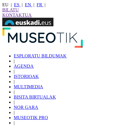
EU
|
ES
|
EN
|
FR
|
BILATU
KONTAKTUA
ESPLORATU BILDUMAK
|
AGENDA
|
ISTORIOAK
|
MULTIMEDIA
|
BISITA BIRTUALAK
|
NOR GARA
|
MUSEOTIK PRO
|