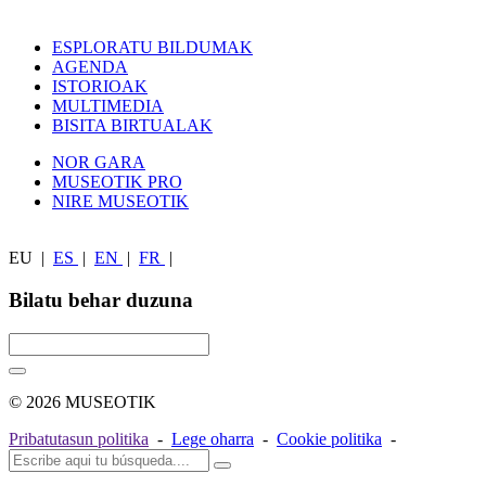
ESPLORATU BILDUMAK
AGENDA
ISTORIOAK
MULTIMEDIA
BISITA BIRTUALAK
NOR GARA
MUSEOTIK PRO
NIRE MUSEOTIK
EU
|
ES
|
EN
|
FR
|
Bilatu behar duzuna
© 2026 MUSEOTIK
Pribatutasun politika
-
Lege oharra
-
Cookie politika
-