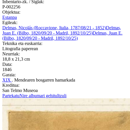
Inbentario-zk. / Siglak:
P-002256
Objektua:
Estanpa
Egileak:
Delmas, Nicolás (Roccavione, Italia, 1787/08/21 - 1852)
Delmas,
Juan E. (Bilbo, 1820/09/20 - Madril, 1892/10/25)
Delmas, Juan E.
(Bilbo, 1820/09/20 - Madril, 1892/10/25)
Teknika eta euskarria:
Litografia paperean
Neurriak:
18,8 x 21,3 cm
Data:
1846
Garaia:
XIX
. Mendearen bosgarren hamarkada
Kreditua:
San Telmo Museoa
Partekatu
Nire albumari gehitu
Itzuli