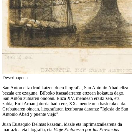
Describapena
San Anton eliza irudikatzen duen litografia, San Antonio Abad eliza
bezala ere ezaguna. Bilboko itsasadarraren ertzean kokatuta dago,
San Antón zubiaren ondoan. Eliza XV. mendean eraiki zen, eta
zubia, Erdi Aroan jatorria badu ere, XX. mendearen hasierakoa da.
Grabatuaren oinean, litografiaren izenburua darama: "Iglesia de San
Antonio Abad y puente viejo".
Juan Eustaquio Delmas kazetari, idazle eta inprimatzailearena da
marrazkia eta litografia, eta
Viaje Pintoresco por las Provincias