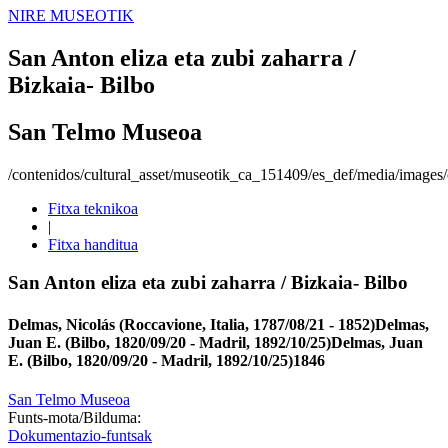
NIRE MUSEOTIK
San Anton eliza eta zubi zaharra /
Bizkaia- Bilbo
San Telmo Museoa
/contenidos/cultural_asset/museotik_ca_151409/es_def/media/images/o
Fitxa teknikoa
|
Fitxa handitua
San Anton eliza eta zubi zaharra / Bizkaia- Bilbo
Delmas, Nicolás (Roccavione, Italia, 1787/08/21 - 1852)
Delmas,
Juan E. (Bilbo, 1820/09/20 - Madril, 1892/10/25)
Delmas, Juan
E. (Bilbo, 1820/09/20 - Madril, 1892/10/25)
1846
San Telmo Museoa
Funts-mota/Bilduma:
Dokumentazio-funtsak