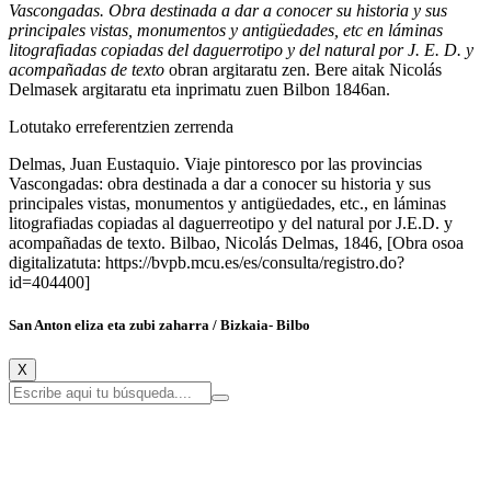
Vascongadas. Obra destinada a dar a conocer su historia y sus
principales vistas, monumentos y antigüedades, etc en láminas
litografiadas copiadas del daguerrotipo y del natural por J. E. D. y
acompañadas de texto
obran argitaratu zen. Bere aitak Nicolás
Delmasek argitaratu eta inprimatu zuen Bilbon 1846an.
Lotutako erreferentzien zerrenda
Delmas, Juan Eustaquio. Viaje pintoresco por las provincias
Vascongadas: obra destinada a dar a conocer su historia y sus
principales vistas, monumentos y antigüedades, etc., en láminas
litografiadas copiadas al daguerreotipo y del natural por J.E.D. y
acompañadas de texto. Bilbao, Nicolás Delmas, 1846, [Obra osoa
digitalizatuta: https://bvpb.mcu.es/es/consulta/registro.do?
id=404400]
San Anton eliza eta zubi zaharra / Bizkaia- Bilbo
X