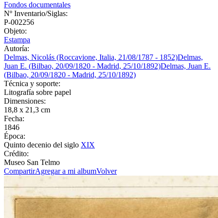
Fondos documentales
Nº Inventario/Siglas:
P-002256
Objeto:
Estampa
Autoría:
Delmas, Nicolás (Roccavione, Italia, 21/08/1787 - 1852)
Delmas,
Juan E. (Bilbao, 20/09/1820 - Madrid, 25/10/1892)
Delmas, Juan E.
(Bilbao, 20/09/1820 - Madrid, 25/10/1892)
Técnica y soporte:
Litografía sobre papel
Dimensiones:
18,8 x 21,3 cm
Fecha:
1846
Época:
Quinto decenio del siglo
XIX
Crédito:
Museo San Telmo
Compartir
Agregar a mi album
Volver