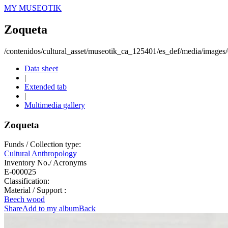
MY MUSEOTIK
Zoqueta
/contenidos/cultural_asset/museotik_ca_125401/es_def/media/images
Data sheet
|
Extended tab
|
Multimedia gallery
Zoqueta
Funds / Collection type:
Cultural Anthropology
Inventory No./ Acronyms
E-000025
Classification:
Material / Support :
Beech wood
Share
Add to my album
Back