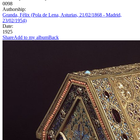
0098
Authorship:
Granda, Félix (Pola de Lena, Asturias, 21/02/1868 - Madrid,
23/02/1954)
Date:
1925
Share
Add to my album
Back