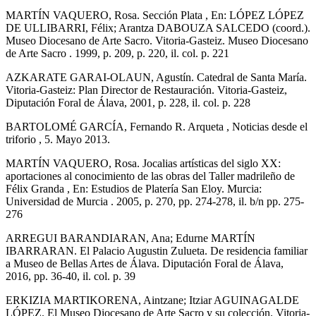
MARTÍN VAQUERO, Rosa. Sección Plata , En: LÓPEZ LÓPEZ
DE ULLIBARRI, Félix; Arantza DABOUZA SALCEDO (coord.).
Museo Diocesano de Arte Sacro. Vitoria-Gasteiz. Museo Diocesano
de Arte Sacro . 1999, p. 209, p. 220, il. col. p. 221
AZKARATE GARAI-OLAUN, Agustín. Catedral de Santa María.
Vitoria-Gasteiz: Plan Director de Restauración. Vitoria-Gasteiz,
Diputación Foral de Álava, 2001, p. 228, il. col. p. 228
BARTOLOMÉ GARCÍA, Fernando R. Arqueta , Noticias desde el
triforio , 5. Mayo 2013.
MARTÍN VAQUERO, Rosa. Jocalias artísticas del siglo XX:
aportaciones al conocimiento de las obras del Taller madrileño de
Félix Granda , En: Estudios de Platería San Eloy. Murcia:
Universidad de Murcia . 2005, p. 270, pp. 274-278, il. b/n pp. 275-
276
ARREGUI BARANDIARAN, Ana; Edurne MARTÍN
IBARRARAN. El Palacio Augustin Zulueta. De residencia familiar
a Museo de Bellas Artes de Álava. Diputación Foral de Álava,
2016, pp. 36-40, il. col. p. 39
ERKIZIA MARTIKORENA, Aintzane; Itziar AGUINAGALDE
LÓPEZ. El Museo Diocesano de Arte Sacro y su colección. Vitoria-