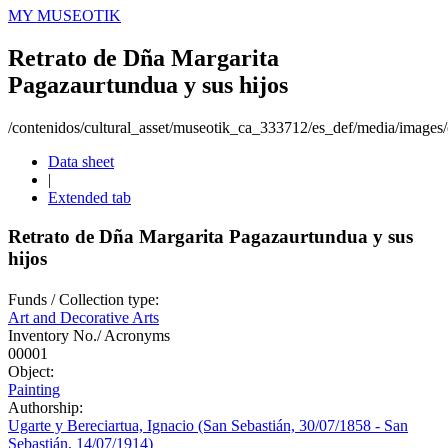
MY MUSEOTIK
Retrato de Dña Margarita
Pagazaurtundua y sus hijos
/contenidos/cultural_asset/museotik_ca_333712/es_def/media/images/o
Data sheet
|
Extended tab
Retrato de Dña Margarita Pagazaurtundua y sus
hijos
Funds / Collection type:
Art and Decorative Arts
Inventory No./ Acronyms
00001
Object:
Painting
Authorship:
Ugarte y Bereciartua, Ignacio (San Sebastián, 30/07/1858 - San
Sebastián, 14/07/1914)