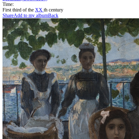
Time:
First third of the
XX
th century
Share
Add to my album
Back