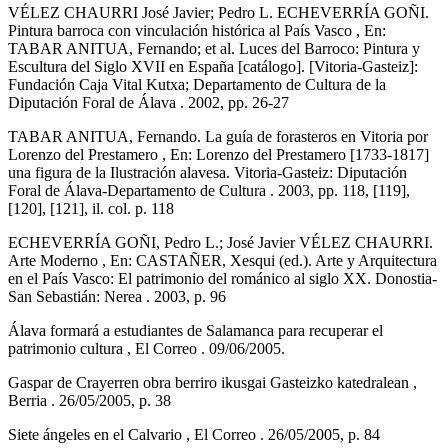
VÉLEZ CHAURRI José Javier; Pedro L. ECHEVERRÍA GOÑI.
Pintura barroca con vinculación histórica al País Vasco , En:
TABAR ANITUA, Fernando; et al. Luces del Barroco: Pintura y
Escultura del Siglo XVII en España [catálogo]. [Vitoria-Gasteiz]:
Fundación Caja Vital Kutxa; Departamento de Cultura de la
Diputación Foral de Álava . 2002, pp. 26-27
TABAR ANITUA, Fernando. La guía de forasteros en Vitoria por
Lorenzo del Prestamero , En: Lorenzo del Prestamero [1733-1817]
una figura de la Ilustración alavesa. Vitoria-Gasteiz: Diputación
Foral de Álava-Departamento de Cultura . 2003, pp. 118, [119],
[120], [121], il. col. p. 118
ECHEVERRÍA GOÑI, Pedro L.; José Javier VÉLEZ CHAURRI.
Arte Moderno , En: CASTAÑER, Xesqui (ed.). Arte y Arquitectura
en el País Vasco: El patrimonio del románico al siglo XX. Donostia-
San Sebastián: Nerea . 2003, p. 96
Álava formará a estudiantes de Salamanca para recuperar el
patrimonio cultura , El Correo . 09/06/2005.
Gaspar de Crayerren obra berriro ikusgai Gasteizko katedralean ,
Berria . 26/05/2005, p. 38
Siete ángeles en el Calvario , El Correo . 26/05/2005, p. 84