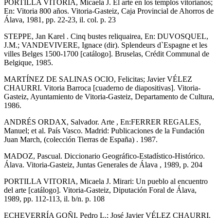
PORTILLA VITORIA, Micaela J. El arte en los templos vitorianos;
En: Vitoria 800 años. Vitoria-Gasteiz, Caja Provincial de Ahorros de
Álava, 1981, pp. 22-23, il. col. p. 23
STEPPE, Jan Karel . Cinq bustes reliquairea, En: DUVOSQUEL,
J.M.; VANDEVIVERE, Ignace (dir). Splendeurs d`Espagne et les
villes Belges 1500-1700 [catálogo]. Bruselas, Crédit Communal de
Belgique, 1985.
MARTÍNEZ DE SALINAS OCIO, Felicitas; Javier VÉLEZ
CHAURRI. Vitoria Barroca [cuaderno de diapositivas]. Vitoria-
Gasteiz, Ayuntamiento de Vitoria-Gasteiz, Departamento de Cultura,
1986.
ANDRÉS ORDAX, Salvador. Arte , En:FERRER REGALES,
Manuel; et al. País Vasco. Madrid: Publicaciones de la Fundación
Juan March, (colección Tierras de España) . 1987.
MADOZ, Pascual. Diccionario Geográfico-Estadístico-Histórico.
Álava. Vitoria-Gasteiz, Juntas Generales de Álava , 1989, p. 204
PORTILLA VITORIA, Micaela J. Mirari: Un pueblo al encuentro
del arte [catálogo]. Vitoria-Gasteiz, Diputación Foral de Álava,
1989, pp. 112-113, il. b/n. p. 108
ECHEVERRÍA GOÑI, Pedro L.; José Javier VÉLEZ CHAURRI.