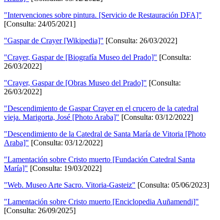
"Intervenciones sobre pintura. [Servicio de Restauración DFA]"
[Consulta: 24/05/2021]
"Gaspar de Crayer [Wikipedia]"
[Consulta: 26/03/2022]
"Crayer, Gaspar de [Biografía Museo del Prado]"
[Consulta:
26/03/2022]
"Crayer, Gaspar de [Obras Museo del Prado]"
[Consulta:
26/03/2022]
"Descendimiento de Gaspar Crayer en el crucero de la catedral
vieja. Marigorta, José [Photo Araba]"
[Consulta: 03/12/2022]
"Descendimiento de la Catedral de Santa María de Vitoria [Photo
Araba]"
[Consulta: 03/12/2022]
"Lamentación sobre Cristo muerto [Fundación Catedral Santa
María]"
[Consulta: 19/03/2022]
"Web. Museo Arte Sacro. Vitoria-Gasteiz"
[Consulta: 05/06/2023]
"Lamentación sobre Cristo muerto [Enciclopedia Auñamendi]"
[Consulta: 26/09/2025]