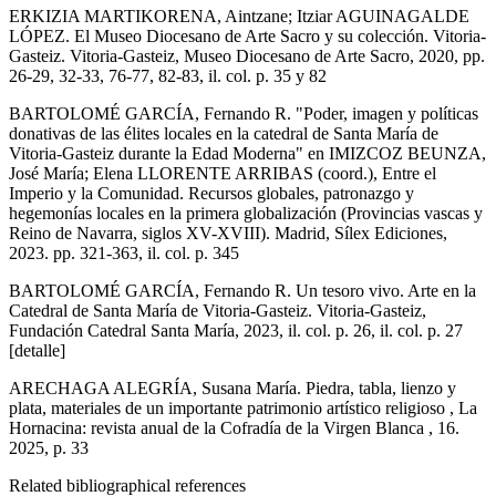
ERKIZIA MARTIKORENA, Aintzane; Itziar AGUINAGALDE
LÓPEZ. El Museo Diocesano de Arte Sacro y su colección. Vitoria-
Gasteiz. Vitoria-Gasteiz, Museo Diocesano de Arte Sacro, 2020, pp.
26-29, 32-33, 76-77, 82-83, il. col. p. 35 y 82
BARTOLOMÉ GARCÍA, Fernando R. "Poder, imagen y políticas
donativas de las élites locales en la catedral de Santa María de
Vitoria-Gasteiz durante la Edad Moderna" en IMIZCOZ BEUNZA,
José María; Elena LLORENTE ARRIBAS (coord.), Entre el
Imperio y la Comunidad. Recursos globales, patronazgo y
hegemonías locales en la primera globalización (Provincias vascas y
Reino de Navarra, siglos XV-XVIII). Madrid, Sílex Ediciones,
2023. pp. 321-363, il. col. p. 345
BARTOLOMÉ GARCÍA, Fernando R. Un tesoro vivo. Arte en la
Catedral de Santa María de Vitoria-Gasteiz. Vitoria-Gasteiz,
Fundación Catedral Santa María, 2023, il. col. p. 26, il. col. p. 27
[detalle]
ARECHAGA ALEGRÍA, Susana María. Piedra, tabla, lienzo y
plata, materiales de un importante patrimonio artístico religioso , La
Hornacina: revista anual de la Cofradía de la Virgen Blanca , 16.
2025, p. 33
Related bibliographical references