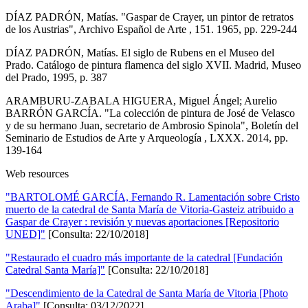
DÍAZ PADRÓN, Matías. "Gaspar de Crayer, un pintor de retratos
de los Austrias", Archivo Español de Arte , 151. 1965, pp. 229-244
DÍAZ PADRÓN, Matías. El siglo de Rubens en el Museo del
Prado. Catálogo de pintura flamenca del siglo XVII. Madrid, Museo
del Prado, 1995, p. 387
ARAMBURU-ZABALA HIGUERA, Miguel Ángel; Aurelio
BARRÓN GARCÍA. "La colección de pintura de José de Velasco
y de su hermano Juan, secretario de Ambrosio Spinola", Boletín del
Seminario de Estudios de Arte y Arqueología , LXXX. 2014, pp.
139-164
Web resources
"BARTOLOMÉ GARCÍA, Fernando R. Lamentación sobre Cristo
muerto de la catedral de Santa María de Vitoria-Gasteiz atribuido a
Gaspar de Crayer : revisión y nuevas aportaciones [Repositorio
UNED]"
[Consulta: 22/10/2018]
"Restaurado el cuadro más importante de la catedral [Fundación
Catedral Santa María]"
[Consulta: 22/10/2018]
"Descendimiento de la Catedral de Santa María de Vitoria [Photo
Araba]"
[Consulta: 03/12/2022]