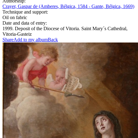
Authorship:
Crayer, Gaspar de (Amberes, Bélgica, 1584 - Gante, Bélgica, 1669)
Technique and support:
Oil on fabric
Date and data of entry:
1999. Deposit of the Diocese of Vitoria. Saint Mary´s Cathedral,
Vitoria-Gasteiz
Share
Add to my album
Back