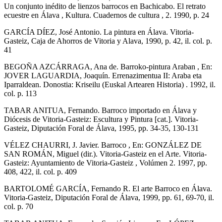
Un conjunto inédito de lienzos barrocos en Bachicabo. El retrato
ecuestre en Álava , Kultura. Cuadernos de cultura , 2. 1990, p. 24
GARCÍA DÍEZ, José Antonio. La pintura en Álava. Vitoria-
Gasteiz, Caja de Ahorros de Vitoria y Alava, 1990, p. 42, il. col. p.
41
BEGOÑA AZCÁRRAGA, Ana de. Barroko-pintura Araban , En:
JOVER LAGUARDIA, Joaquín. Errenazimentua II: Araba eta
Iparraldean. Donostia: Kriseilu (Euskal Artearen Historia) . 1992, il.
col. p. 113
TABAR ANITUA, Fernando. Barroco importado en Álava y
Diócesis de Vitoria-Gasteiz: Escultura y Pintura [cat.]. Vitoria-
Gasteiz, Diputación Foral de Álava, 1995, pp. 34-35, 130-131
VÉLEZ CHAURRI, J. Javier. Barroco , En: GONZÁLEZ DE
SAN ROMÁN, Miguel (dir.). Vitoria-Gasteiz en el Arte. Vitoria-
Gasteiz: Ayuntamiento de Vitoria-Gasteiz , Volúmen 2. 1997, pp.
408, 422, il. col. p. 409
BARTOLOMÉ GARCÍA, Fernando R. El arte Barroco en Álava.
Vitoria-Gasteiz, Diputación Foral de Álava, 1999, pp. 61, 69-70, il.
col. p. 70