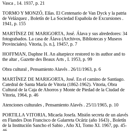
Vasca , 14. 1937, p. 21
TORMO Y MONZÓ, Elías. El Centenario de Van Dyck y la patria
de Velázquez , Boletín de La Sociedad Española de Excursiones .
1941, p. 155
MARTÍNEZ DE MARIGORTA, José. Álava y sus alrededores: 34
fotograbados. La casa de Álava (Archivos, Bibliotecas y Museos
Provinciales). Vitoria, [s. n.], 1945?, p. 7
HOFFMAN, Daphne H. An altarpiece restored to its author and to
the altar , Gazette des Beaux Arts , I. 1953, p. 99
Obra cultural , Pensamiento Alavés . 26/11/1963, p. 6
MARTÍNEZ DE MARIGORTA, José. En el camino de Santiago.
Catedral de Santa María de Vitoria (1862-1962). Vitoria, Obra
Cultural de la Caja de Ahorros y Monte de Piedad de la Ciudad de
Vitoria, 1964, p. 46
Atenciones culturales , Pensamiento Alavés . 25/11/1965, p. 10
PORTILLA VITORIA, Micaela Josefa. Misión secreta de un alavés
en Flandes Don Francisco de Galarreta Ocáriz (año 1643) , Boletín
de la Institución Sancho el Sabio , Año XI, Tomo XI. 1967, pp. 45-
46