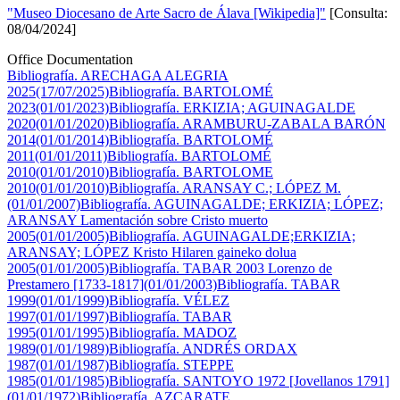
"Museo Diocesano de Arte Sacro de Álava [Wikipedia]"
[Consulta:
08/04/2024]
Office Documentation
Bibliografía. ARECHAGA ALEGRIA
2025(17/07/2025)
Bibliografía. BARTOLOMÉ
2023(01/01/2023)
Bibliografía. ERKIZIA; AGUINAGALDE
2020(01/01/2020)
Bibliografía. ARAMBURU-ZABALA BARÓN
2014(01/01/2014)
Bibliografía. BARTOLOMÉ
2011(01/01/2011)
Bibliografía. BARTOLOMÉ
2010(01/01/2010)
Bibliografía. BARTOLOME
2010(01/01/2010)
Bibliografía. ARANSAY C.; LÓPEZ M.
(01/01/2007)
Bibliografía. AGUINAGALDE; ERKIZIA; LÓPEZ;
ARANSAY Lamentación sobre Cristo muerto
2005(01/01/2005)
Bibliografía. AGUINAGALDE;ERKIZIA;
ARANSAY; LÓPEZ Kristo Hilaren gaineko dolua
2005(01/01/2005)
Bibliografía. TABAR 2003 Lorenzo de
Prestamero [1733-1817](01/01/2003)
Bibliografía. TABAR
1999(01/01/1999)
Bibliografía. VÉLEZ
1997(01/01/1997)
Bibliografía. TABAR
1995(01/01/1995)
Bibliografía. MADOZ
1989(01/01/1989)
Bibliografía. ANDRÉS ORDAX
1987(01/01/1987)
Bibliografía. STEPPE
1985(01/01/1985)
Bibliografía. SANTOYO 1972 [Jovellanos 1791]
(01/01/1972)
Bibliografía. AZCARATE