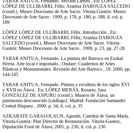
TABAR ANITUA, Fernando. Sección Lienzo , En: LÓPEZ
LÓPEZ DE ULLIBARRI, Félix; Arantxa DABOUZA SALCEDO
(coord.). Museo Diocesano de Arte Sacro. Vitoria-Gasteiz: Museo
Diocesano de Arte Sacro . 1999, p. 178, p. 180, p. 188, il. col. p.
189
LÓPEZ LÓPEZ DE ULLÍBARRI, Félix. Introducción , En:
LÓPEZ LÓPEZ DE ULLIBARRI, Félix; Arantza DABOUZA
SALCEDO (coord.). Museo Diocesano de Arte Sacro. Vitoria-
Gasteiz: Museo Diocesano de Arte Sacro . 1999, p. 23, pp. 27-28
TABAR ANITUA, Fernando. La pintura del Barroco en Euskal
Herria. Arte local e importado , Ondare: Cuadernos de Artes
Plásticas y Monumentales. Revisión del Arte Barroco , 19. 2000, pp.
144-145
TABAR ANITUA, Fernando. Pintura y escultura de los siglos XVI
y XVII en Álava , En: LÓPEZ MERÁS, Rosario; Sara
GONZÁLEZ DE ASPURU (coord.). Museos de Álava. un
patrimonio desconocido [catálogo]. Madrid: Fundación Santander
Central Hispano . 2000, p. 34, il. col. p. 35
AZKARATE GARAI-OLAUN, Agustín. Catedral de Santa María.
Vitoria-Gasteiz: Plan Director de Restauración. Vitoria-Gasteiz,
Diputación Foral de Álava, 2001, p. 230, il. col. p. 230