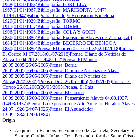
1968(01/01/1968)
Bibliografía. PORTILLA
1967(01/01/1967)
Bibliografía. MARIGORTA [1947]
(01/01/1947)
Bibliografía. Catálogo Exposición Barcelona
1929(01/01/1929)
Bibliografía. TORMO
1917(01/01/1917)
Bibliografía. TORMO
1906(01/01/1906)
Bibliografía. COLA Y GOITI
1886(01/01/1886)
Bibliografía. Exposición Alavesa de Vitoria [cat.]
1884(01/01/1884)
Bibliografía. BECERRO DE BENGOA
1880(01/01/1880)
Prensa. El Correo 02.10.2018(02/10/2018)
Prensa.
El Correo 01.07.2018(01/07/2018)
Prensa. Diario de Noticias de
Álava 15.04.2012(15/04/2012)
Prensa. El Mundo
26.05.2005(26/05/2005)
Prensa. Berria
26.05.2005(26/05/2005)
Prensa. Diario de Noticias de Álava
26.05.2005(26/05/2005)
Prensa. Diario de Noticias de
Álava(26/05/2005)
Prensa. Deia 26.05.2005(26/05/2005)
Prensa. El
Correo 26.05.2005(26/05/2005)
Prensa. El País
26.05.2005(26/05/2005)
Prensa. El Correo
16.09.2003(16/09/2003)
Prensa. Pensamiento Alavés 04.08.1937.
(04/08/1937)
Prensa. La exposición de Arte Antiguo. Heraldo Alavés
24.07.1926(24/07/1926)
Prensa. El Anunciador
12.09.1884(12/09/1884)
Origin
Acquired in Flanders by Francisco de Galarreta, Secretary of
State to Cardinal Infante Don Fernando, for the Santo Cristo