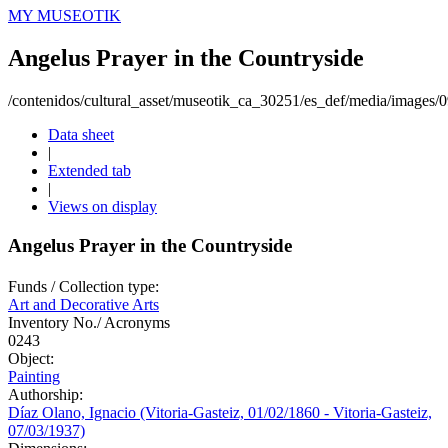
MY MUSEOTIK
Angelus Prayer in the Countryside
/contenidos/cultural_asset/museotik_ca_30251/es_def/media/images
Data sheet
|
Extended tab
|
Views on display
Angelus Prayer in the Countryside
Funds / Collection type:
Art and Decorative Arts
Inventory No./ Acronyms
0243
Object:
Painting
Authorship:
Díaz Olano, Ignacio (Vitoria-Gasteiz, 01/02/1860 - Vitoria-Gasteiz,
07/03/1937)