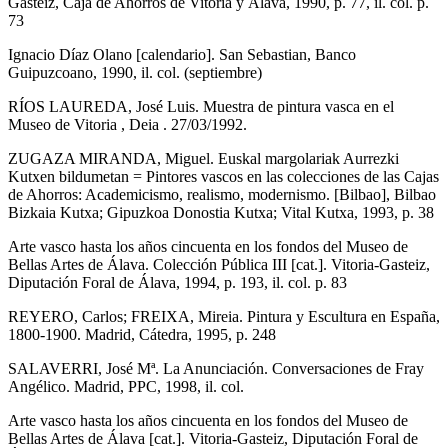
Gasteiz, Caja de Ahorros de Vitoria y Álava, 1990, p. 77, il. col. p.
73
Ignacio Díaz Olano [calendario]. San Sebastian, Banco
Guipuzcoano, 1990, il. col. (septiembre)
RÍOS LAUREDA, José Luis. Muestra de pintura vasca en el
Museo de Vitoria , Deia . 27/03/1992.
ZUGAZA MIRANDA, Miguel. Euskal margolariak Aurrezki
Kutxen bildumetan = Pintores vascos en las colecciones de las Cajas
de Ahorros: Academicismo, realismo, modernismo. [Bilbao], Bilbao
Bizkaia Kutxa; Gipuzkoa Donostia Kutxa; Vital Kutxa, 1993, p. 38
Arte vasco hasta los años cincuenta en los fondos del Museo de
Bellas Artes de Álava. Colección Pública III [cat.]. Vitoria-Gasteiz,
Diputación Foral de Álava, 1994, p. 193, il. col. p. 83
REYERO, Carlos; FREIXA, Mireia. Pintura y Escultura en España,
1800-1900. Madrid, Cátedra, 1995, p. 248
SALAVERRI, José Mª. La Anunciación. Conversaciones de Fray
Angélico. Madrid, PPC, 1998, il. col.
Arte vasco hasta los años cincuenta en los fondos del Museo de
Bellas Artes de Álava [cat.]. Vitoria-Gasteiz, Diputación Foral de