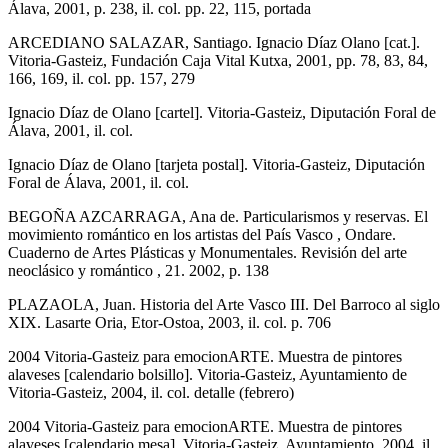
Álava, 2001, p. 238, il. col. pp. 22, 115, portada
ARCEDIANO SALAZAR, Santiago. Ignacio Díaz Olano [cat.].
Vitoria-Gasteiz, Fundación Caja Vital Kutxa, 2001, pp. 78, 83, 84,
166, 169, il. col. pp. 157, 279
Ignacio Díaz de Olano [cartel]. Vitoria-Gasteiz, Diputación Foral de
Álava, 2001, il. col.
Ignacio Díaz de Olano [tarjeta postal]. Vitoria-Gasteiz, Diputación
Foral de Álava, 2001, il. col.
BEGOÑA AZCARRAGA, Ana de. Particularismos y reservas. El
movimiento romántico en los artistas del País Vasco , Ondare.
Cuaderno de Artes Plásticas y Monumentales. Revisión del arte
neoclásico y romántico , 21. 2002, p. 138
PLAZAOLA, Juan. Historia del Arte Vasco III. Del Barroco al siglo
XIX. Lasarte Oria, Etor-Ostoa, 2003, il. col. p. 706
2004 Vitoria-Gasteiz para emocionARTE. Muestra de pintores
alaveses [calendario bolsillo]. Vitoria-Gasteiz, Ayuntamiento de
Vitoria-Gasteiz, 2004, il. col. detalle (febrero)
2004 Vitoria-Gasteiz para emocionARTE. Muestra de pintores
alaveses [calendario mesa]. Vitoria-Gasteiz, Ayuntamiento, 2004, il.