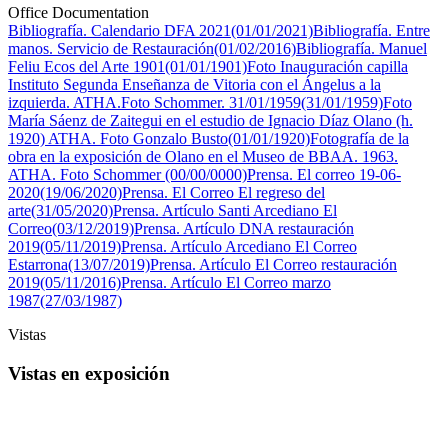
Office Documentation
Bibliografía. Calendario DFA 2021(01/01/2021)
Bibliografía. Entre
manos. Servicio de Restauración(01/02/2016)
Bibliografía. Manuel
Feliu Ecos del Arte 1901(01/01/1901)
Foto Inauguración capilla
Instituto Segunda Enseñanza de Vitoria con el Ángelus a la
izquierda. ATHA.Foto Schommer. 31/01/1959(31/01/1959)
Foto
María Sáenz de Zaitegui en el estudio de Ignacio Díaz Olano (h.
1920) ATHA. Foto Gonzalo Busto(01/01/1920)
Fotografía de la
obra en la exposición de Olano en el Museo de BBAA. 1963.
ATHA. Foto Schommer (00/00/0000)
Prensa. El correo 19-06-
2020(19/06/2020)
Prensa. El Correo El regreso del
arte(31/05/2020)
Prensa. Artículo Santi Arcediano El
Correo(03/12/2019)
Prensa. Artículo DNA restauración
2019(05/11/2019)
Prensa. Artículo Arcediano El Correo
Estarrona(13/07/2019)
Prensa. Artículo El Correo restauración
2019(05/11/2016)
Prensa. Artículo El Correo marzo
1987(27/03/1987)
Vistas
Vistas en exposición