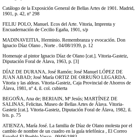
Catálogo de la Exposición General de Bellas Artes de 1901. Madrid,
1901, p. 42, nº 298
FELIU POLO, Manuel. Ecos del Arte. Vitoria, Imprenta y
Encuadernación de Cecilio Egaña, 1901, s/p
MADINAVEITIA, Herminio. Remembranza y evocación. Don
Ignacio Díaz Olano , Norte . 04/08/1939, p. 12
Homenaje al pintor Ignacio Díaz de Olano [cat.]. Vitoria-Gasteiz,
Diputación Foral de Álava, 1963, p. [3]
DÍAZ DE DURANA, José Ramón; José Manuel LÓPEZ DE
JUAN ABAD; José María ORTIZ DE ORRUÑO LEGARDA.
Vitoria y las aldeas. Vitoria-Gasteiz, Caja Provincial de Ahorros de
Álava, 1981, nº 4, il. col. cubierta
BEGOÑA, Ana de; BERIAIN, Mª Jesús; MARTÍNEZ DE
SALINAS, Felicitas. Museo de Bellas Artes de Álava. Vitoria-
Gasteiz [cat.]. Vitoria-Gasteiz, Diputación Foral de Álava, 1982, il.
b/n. p. 75
ATIENZA, María José. La familia de Díaz de Olano molesta por el
cambio de nombre de un cuadro en la guía telefónica , El Correo
Español-El Pueblo Vasco . 09/06/1983.