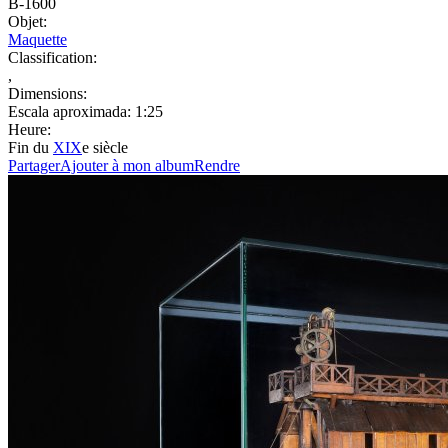
B-1600
Objet:
Maquette
Classification:
,
Dimensions:
Escala aproximada: 1:25
Heure:
Fin du
XIX
e siècle
Partager
Ajouter à mon album
Rendre