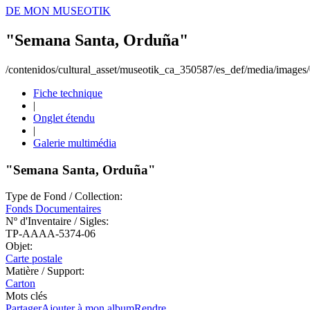
DE MON MUSEOTIK
"Semana Santa, Orduña"
/contenidos/cultural_asset/museotik_ca_350587/es_def/media/image
Fiche technique
|
Onglet étendu
|
Galerie multimédia
"Semana Santa, Orduña"
Type de Fond / Collection:
Fonds Documentaires
Nº d'Inventaire / Sigles:
TP-AAAA-5374-06
Objet:
Carte postale
Matière / Support:
Carton
Mots clés
Partager
Ajouter à mon album
Rendre