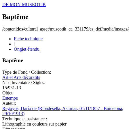
DE MON MUSEOTIK
Baptême
/contenidos/cultural_asset/museotik_ca_331179/es_def/media/images/o
Fiche technique
|
Onglet étendu
Baptême
Type de Fond / Collection:
Art et Arts décoratifs
Nº d'Inventaire / Sigles:
15/931-13
Objet:
Estempe
Auteur:
Regoyos, Darío de (Ribadesella, Asturias, 01/11/1857 - Barcelona,
29/10/1913)
Technique et assistance :
Lithographie en couleurs sur papier