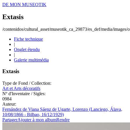
DE MON MUSEOTIK
Extasis
/contenidos/cultural_asset/museotik_ca_29873/es_def/media/images/or
Fiche technique
|
Onglet étendu
|
Galerie multimédia
Extasis
Type de Fond / Collection:
Art et Arts décoratifs
Nº d'Inventaire / Sigles:
0984
Auteur:
Fernández de Viana Sáenz de Ugarte, Lorenzo (Lanciego, Álava,
10/08/1866 - Bilbao, 16/12/1929)
Partager
Ajouter à mon album
Rendre